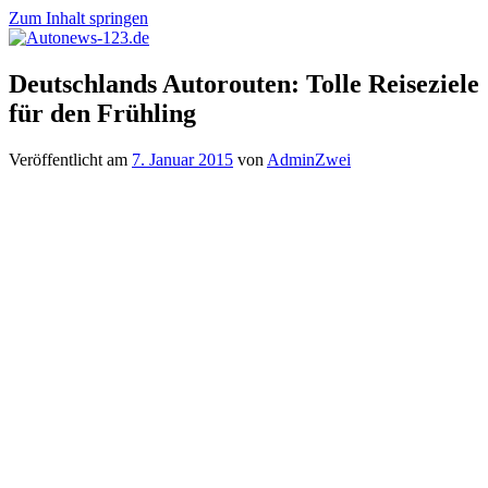
Zum Inhalt springen
Autonews-
Autonews
Deutschlands Autorouten: Tolle Reiseziele
123.de
mit
für den Frühling
Charme
Veröffentlicht am
7. Januar 2015
von
AdminZwei