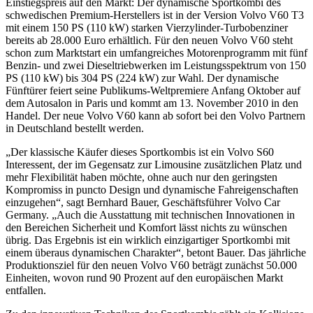
Einstiegspreis auf den Markt: Der dynamische Sportkombi des
schwedischen Premium-Herstellers ist in der Version Volvo V60 T3
mit einem 150 PS (110 kW) starken Vierzylinder-Turbobenziner
bereits ab 28.000 Euro erhältlich. Für den neuen Volvo V60 steht
schon zum Marktstart ein umfangreiches Motorenprogramm mit fünf
Benzin- und zwei Dieseltriebwerken im Leistungsspektrum von 150
PS (110 kW) bis 304 PS (224 kW) zur Wahl. Der dynamische
Fünftürer feiert seine Publikums-Weltpremiere Anfang Oktober auf
dem Autosalon in Paris und kommt am 13. November 2010 in den
Handel. Der neue Volvo V60 kann ab sofort bei den Volvo Partnern
in Deutschland bestellt werden.
„Der klassische Käufer dieses Sportkombis ist ein Volvo S60
Interessent, der im Gegensatz zur Limousine zusätzlichen Platz und
mehr Flexibilität haben möchte, ohne auch nur den geringsten
Kompromiss in puncto Design und dynamische Fahreigenschaften
einzugehen“, sagt Bernhard Bauer, Geschäftsführer Volvo Car
Germany. „Auch die Ausstattung mit technischen Innovationen in
den Bereichen Sicherheit und Komfort lässt nichts zu wünschen
übrig. Das Ergebnis ist ein wirklich einzigartiger Sportkombi mit
einem überaus dynamischen Charakter“, betont Bauer. Das jährliche
Produktionsziel für den neuen Volvo V60 beträgt zunächst 50.000
Einheiten, wovon rund 90 Prozent auf den europäischen Markt
entfallen.