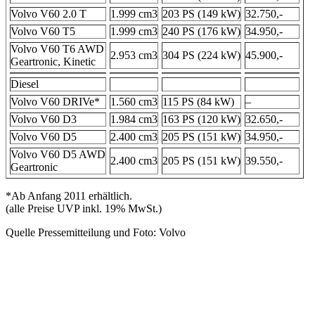
Volvo V60 2.0 T
1.999 cm3
203 PS (149 kW)
32.750,-
Volvo V60 T5
1.999 cm3
240 PS (176 kW)
34.950,-
Volvo V60 T6 AWD
2.953 cm3
304 PS (224 kW)
45.900,-
Geartronic, Kinetic
Diesel
Volvo V60 DRIVe*
1.560 cm3
115 PS (84 kW)
–
Volvo V60 D3
1.984 cm3
163 PS (120 kW)
32.650,-
Volvo V60 D5
2.400 cm3
205 PS (151 kW)
34.950,-
Volvo V60 D5 AWD
2.400 cm3
205 PS (151 kW)
39.550,-
Geartronic
*Ab Anfang 2011 erhältlich.
(alle Preise UVP inkl. 19% MwSt.)
Quelle Pressemitteilung und Foto: Volvo