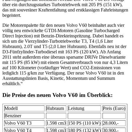
über ein durchzugsstarkes Turbotriebwerk mit 205 PS (151 kW),
das mit souveräner Kraftentfaltung und erstklassigen Fahrleistungen
begeistert.
Die Motorenpalette für den neuen Volvo V60 beinhaltet auch vier
völlig neu entwickelte GTDI-Motoren (Gasoline Turbocharged
Direct Injection) mit Benzin-Direkteinspritzung. Dabei handelt es
sich um die Vierzylinder-Turbotriebwerke T3, T4 (1,6 Liter
Hubraum), 2.0T und T5 (2,0 Liter Hubraum). Ebenfalls neu ist der
D3-Fünfzylinder-Turbodiesel mit 163 PS (120 kW). Ab Anfang
2011 steht außerdem eine überaus sparsame DRIVe Dieselvariante
mit 115 PS (85 kW) mit einem Gesamtverbrauch von nur 4,3 Litern
auf 100 Kilometer (vorläufiger Wert) und CO2-Emissionen von
lediglich 115 g/km zur Verfügung. Der neue Volvo V60 ist in den
Ausstattungslinien Basis, Kinetic, Momentum und Summum
erhältlich.“
Die Preise des neuen Volvo V60 im Überblick:
Modell
Hubraum
Leistung
Preis (Euro)
Benziner
Volvo V60 T3
1.598 cm3
150 PS (110 kW)
28.000,-
Volvo V60 T4
1.598 cm3
180 PS (132 kW)
30.900,-