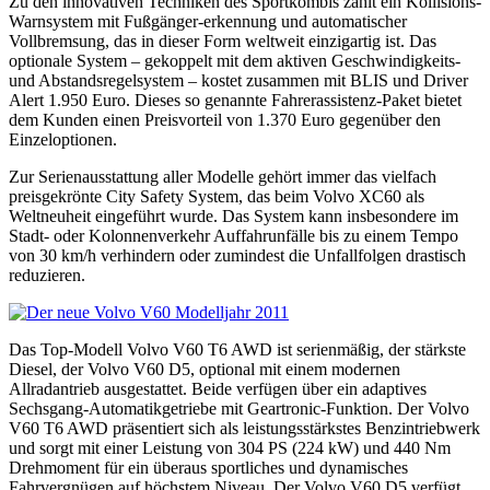
Zu den innovativen Techniken des Sportkombis zählt ein Kollisions-
Warnsystem mit Fußgänger-erkennung und automatischer
Vollbremsung, das in dieser Form weltweit einzigartig ist. Das
optionale System – gekoppelt mit dem aktiven Geschwindigkeits-
und Abstandsregelsystem – kostet zusammen mit BLIS und Driver
Alert 1.950 Euro. Dieses so genannte Fahrerassistenz-Paket bietet
dem Kunden einen Preisvorteil von 1.370 Euro gegenüber den
Einzeloptionen.
Zur Serienausstattung aller Modelle gehört immer das vielfach
preisgekrönte City Safety System, das beim Volvo XC60 als
Weltneuheit eingeführt wurde. Das System kann insbesondere im
Stadt- oder Kolonnenverkehr Auffahrunfälle bis zu einem Tempo
von 30 km/h verhindern oder zumindest die Unfallfolgen drastisch
reduzieren.
Das Top-Modell Volvo V60 T6 AWD ist serienmäßig, der stärkste
Diesel, der Volvo V60 D5, optional mit einem modernen
Allradantrieb ausgestattet. Beide verfügen über ein adaptives
Sechsgang-Automatikgetriebe mit Geartronic-Funktion. Der Volvo
V60 T6 AWD präsentiert sich als leistungsstärkstes Benzintriebwerk
und sorgt mit einer Leistung von 304 PS (224 kW) und 440 Nm
Drehmoment für ein überaus sportliches und dynamisches
Fahrvergnügen auf höchstem Niveau. Der Volvo V60 D5 verfügt