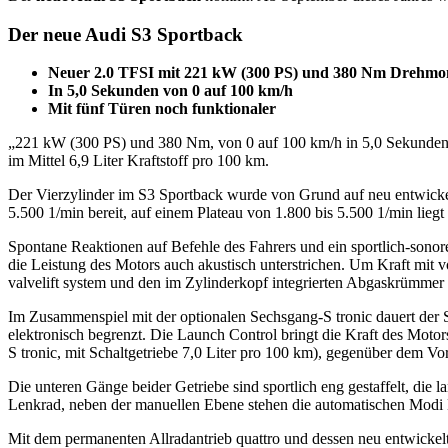
Der neue Audi S3 Sportback
Neuer 2.0 TFSI mit 221 kW (300 PS) und 380 Nm Drehmome
In 5,0 Sekunden von 0 auf 100 km/h
Mit fünf Türen noch funktionaler
„221 kW (300 PS) und 380 Nm, von 0 auf 100 km/h in 5,0 Sekunden – d
im Mittel 6,9 Liter Kraftstoff pro 100 km.
Der Vierzylinder im S3 Sportback wurde von Grund auf neu entwicke
5.500 1/min bereit, auf einem Plateau von 1.800 bis 5.500 1/min 
Spontane Reaktionen auf Befehle des Fahrers und ein sportlich-sono
die Leistung des Motors auch akustisch unterstrichen. Um Kraft mit v
valvelift system und den im Zylinderkopf integrierten Abgaskrümme
Im Zusammenspiel mit der optionalen Sechsgang-S tronic dauert der 
elektronisch begrenzt. Die Launch Control bringt die Kraft des Motors
S tronic, mit Schaltgetriebe 7,0 Liter pro 100 km), gegenüber dem Vo
Die unteren Gänge beider Getriebe sind sportlich eng gestaffelt, di
Lenkrad, neben der manuellen Ebene stehen die automatischen Modi 
Mit dem permanenten Allradantrieb quattro und dessen neu entwickel