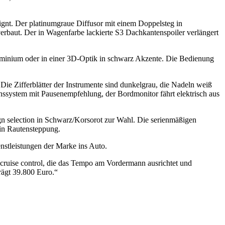
ignt. Der platinumgraue Diffusor mit einem Doppelsteg in
erbaut. Der in Wagenfarbe lackierte S3 Dachkantenspoiler verlängert
uminium oder in einer 3D-Optik in schwarz Akzente. Die Bedienung
Die Zifferblätter der Instrumente sind dunkelgrau, die Nadeln weiß
onssystem mit Pausenempfehlung, der Bordmonitor fährt elektrisch aus
ign selection in Schwarz/Korsorot zur Wahl. Die serienmäßigen
n in Rautensteppung.
nstleistungen der Marke ins Auto.
e cruise control, die das Tempo am Vordermann ausrichtet und
rägt 39.800 Euro.“