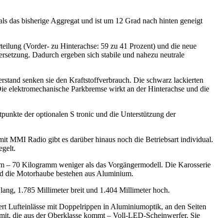
ls das bisherige Aggregat und ist um 12 Grad nach hinten geneigt
eilung (Vorder- zu Hinterachse: 59 zu 41 Prozent) und die neue
rsetzung. Dadurch ergeben sich stabile und nahezu neutrale
rstand senken sie den Kraftstoffverbrauch. Die schwarz lackierten
Die elektromechanische Parkbremse wirkt an der Hinterachse und die
tpunkte der optionalen S tronic und die Unterstützung der
mit MMI Radio gibt es darüber hinaus noch die Betriebsart individual.
egelt.
amm – 70 Kilogramm weniger als das Vorgängermodell. Die Karosserie
 und die Motorhaube bestehen aus Aluminium.
ang, 1.785 Millimeter breit und 1.404 Millimeter hoch.
iert Lufteinlässe mit Doppelrippen in Aluminiumoptik, an den Seiten
mit, die aus der Oberklasse kommt – Voll-LED-Scheinwerfer. Sie