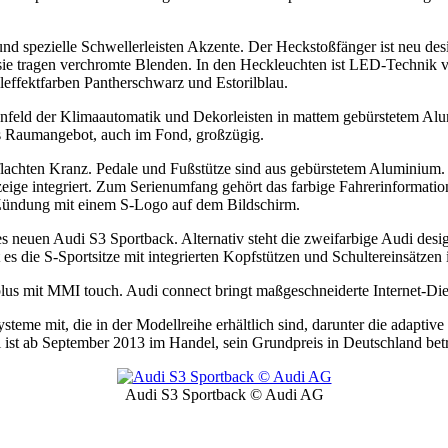
nd spezielle Schwellerleisten Akzente. Der Heckstoßfänger ist neu des
sie tragen verchromte Blenden. In den Heckleuchten ist LED-Technik v
lleffektfarben Pantherschwarz und Estorilblau.
ienfeld der Klimaautomatik und Dekorleisten in mattem gebürstetem Al
das Raumangebot, auch im Fond, großzügig.
flachten Kranz. Pedale und Fußstütze sind aus gebürstetem Aluminium. 
nzeige integriert. Zum Serienumfang gehört das farbige Fahrerinformati
 Zündung mit einem S-Logo auf dem Bildschirm.
es neuen Audi S3 Sportback. Alternativ steht die zweifarbige Audi des
bt es die S-Sportsitze mit integrierten Kopfstützen und Schultereinsätze
lus mit MMI touch. Audi connect bringt maßgeschneiderte Internet-Die
eme mit, die in der Modellreihe erhältlich sind, darunter die adaptiv
 ist ab September 2013 im Handel, sein Grundpreis in Deutschland bet
Audi S3 Sportback © Audi AG