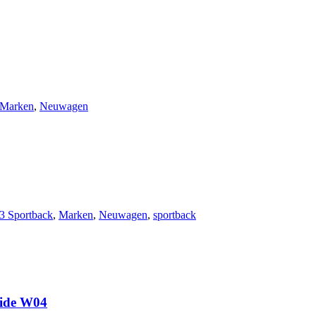
Marken
,
Neuwagen
3 Sportback
,
Marken
,
Neuwagen
,
sportback
lide W04