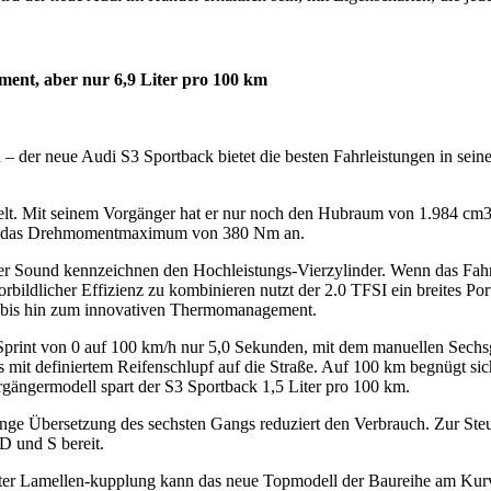
nt, aber nur 6,9 Liter pro 100 km
er neue Audi S3 Sportback bietet die besten Fahrleistungen in seiner 
lt. Mit seinem Vorgänger hat er nur noch den Hubraum von 1.984 cm3
liegt das Drehmomentmaximum von 380 Nm an.
rer Sound kennzeichnen den Hochleistungs-Vierzylinder. Wenn das Fah
orbildlicher Effizienz zu kombinieren nutzt der 2.0 TFSI ein breites Po
r bis hin zum innovativen Thermomanagement.
Sprint von 0 auf 100 km/h nur 5,0 Sekunden, mit dem manuellen Sechsga
 mit definiertem Reifenschlupf auf die Straße. Auf 100 km begnügt sich
rgängermodell spart der S3 Sportback 1,5 Liter pro 100 km.
e lange Übersetzung des sechsten Gangs reduziert den Verbrauch. Zur 
D und S bereit.
ter Lamellen-kupplung kann das neue Topmodell der Baureihe am Kurven