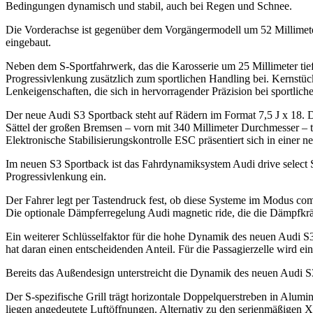
Bedingungen dynamisch und stabil, auch bei Regen und Schnee.
Die Vorderachse ist gegenüber dem Vorgängermodell um 52 Millimeter 
eingebaut.
Neben dem S-Sportfahrwerk, das die Karosserie um 25 Millimeter tief
Progressivlenkung zusätzlich zum sportlichen Handling bei. Kernstüc
Lenkeigenschaften, die sich in hervorragender Präzision bei sportlic
Der neue Audi S3 Sportback steht auf Rädern im Format 7,5 J x 18. D
Sättel der großen Bremsen – vorn mit 340 Millimeter Durchmesser – t
Elektronische Stabilisierungskontrolle ESC präsentiert sich in einer n
Im neuen S3 Sportback ist das Fahrdynamiksystem Audi drive select Se
Progressivlenkung ein.
Der Fahrer legt per Tastendruck fest, ob diese Systeme im Modus comfo
Die optionale Dämpferregelung Audi magnetic ride, die die Dämpfkräfte
Ein weiterer Schlüsselfaktor für die hohe Dynamik des neuen Audi S
hat daran einen entscheidenden Anteil. Für die Passagierzelle wird e
Bereits das Außendesign unterstreicht die Dynamik des neuen Audi S3
Der S-spezifische Grill trägt horizontale Doppelquerstreben in Alumi
liegen angedeutete Luftöffnungen. Alternativ zu den serienmäßigen