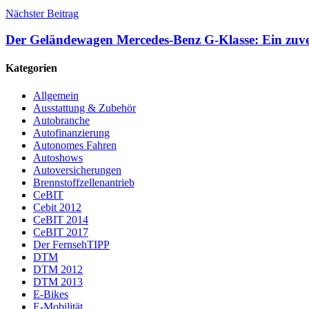
Nächster Beitrag
Der Geländewagen Mercedes-Benz G-Klasse: Ein zuver
Kategorien
Allgemein
Ausstattung & Zubehör
Autobranche
Autofinanzierung
Autonomes Fahren
Autoshows
Autoversicherungen
Brennstoffzellenantrieb
CeBIT
Cebit 2012
CeBIT 2014
CeBIT 2017
Der FernsehTIPP
DTM
DTM 2012
DTM 2013
E-Bikes
E-Mobilität