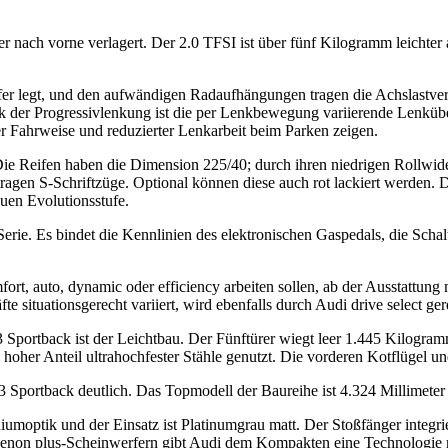
nach vorne verlagert. Der 2.0 TFSI ist über fünf Kilogramm leichter a
er legt, und den aufwändigen Radaufhängungen tragen die Achslastvert
k der Progressivlenkung ist die per Lenkbewegung variierende Lenkübe
her Fahrweise und reduzierter Lenkarbeit beim Parken zeigen.
ie Reifen haben die Dimension 225/40; durch ihren niedrigen Rollwide
ragen S-Schriftzüge. Optional können diese auch rot lackiert werden. 
euen Evolutionsstufe.
rie. Es bindet die Kennlinien des elektronischen Gaspedals, die Schal
rt, auto, dynamic oder efficiency arbeiten sollen, ab der Ausstattung 
 situationsgerecht variiert, wird ebenfalls durch Audi drive select ger
3 Sportback ist der Leichtbau. Der Fünftürer wiegt leer 1.445 Kilogr
in hoher Anteil ultrahochfester Stähle genutzt. Die vorderen Kotflügel
 Sportback deutlich. Das Topmodell der Baureihe ist 4.324 Millimeter l
niumoptik und der Einsatz ist Platinumgrau matt. Der Stoßfänger integr
 Xenon plus-Scheinwerfern gibt Audi dem Kompakten eine Technologie 