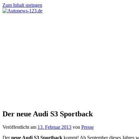
Zum Inhalt springen
Autonews-
Autonews
123.de
mit
Charme
Der neue Audi S3 Sportback
Veröffentlicht am
13. Februar 2013
von
Presse
Der
neue Audi S3 Sportback
kommt! Ab September dieses Jahres wir