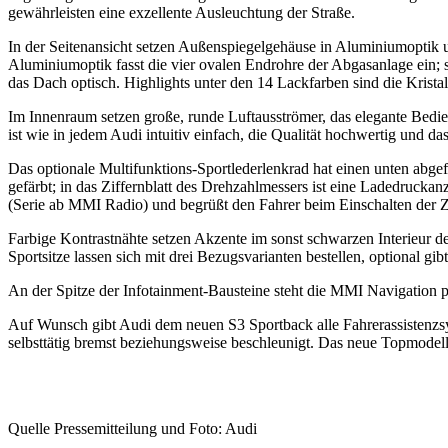
gewährleisten eine exzellente Ausleuchtung der Straße.
In der Seitenansicht setzen Außenspiegelgehäuse in Aluminiumoptik u
Aluminiumoptik fasst die vier ovalen Endrohre der Abgasanlage ein; 
das Dach optisch. Highlights unter den 14 Lackfarben sind die Krista
Im Innenraum setzen große, runde Luftausströmer, das elegante Bed
ist wie in jedem Audi intuitiv einfach, die Qualität hochwertig und 
Das optionale Multifunktions-Sportlederlenkrad hat einen unten abge
gefärbt; in das Ziffernblatt des Drehzahlmessers ist eine Ladedrucka
(Serie ab MMI Radio) und begrüßt den Fahrer beim Einschalten der
Farbige Kontrastnähte setzen Akzente im sonst schwarzen Interieur d
Sportsitze lassen sich mit drei Bezugsvarianten bestellen, optional gi
An der Spitze der Infotainment-Bausteine steht die MMI Navigation p
Auf Wunsch gibt Audi dem neuen S3 Sportback alle Fahrerassistenzsyst
selbsttätig bremst beziehungsweise beschleunigt. Das neue Topmodell
Quelle Pressemitteilung und Foto: Audi