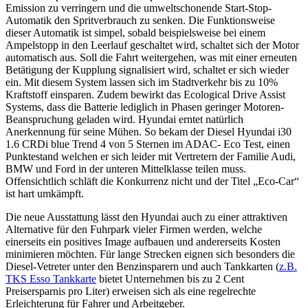
Emission zu verringern und die umweltschonende Start-Stop-
Automatik den Spritverbrauch zu senken. Die Funktionsweise
dieser Automatik ist simpel, sobald beispielsweise bei einem
Ampelstopp in den Leerlauf geschaltet wird, schaltet sich der Motor
automatisch aus. Soll die Fahrt weitergehen, was mit einer erneuten
Betätigung der Kupplung signalisiert wird, schaltet er sich wieder
ein. Mit diesem System lassen sich im Stadtverkehr bis zu 10%
Kraftstoff einsparen. Zudem bewirkt das Ecological Drive Assist
Systems, dass die Batterie lediglich in Phasen geringer Motoren-
Beanspruchung geladen wird. Hyundai erntet natürlich
Anerkennung für seine Mühen. So bekam der Diesel Hyundai i30
1.6 CRDi blue Trend 4 von 5 Sternen im ADAC- Eco Test, einen
Punktestand welchen er sich leider mit Vertretern der Familie Audi,
BMW und Ford in der unteren Mittelklasse teilen muss.
Offensichtlich schläft die Konkurrenz nicht und der Titel „Eco-Car“
ist hart umkämpft.
Die neue Ausstattung lässt den Hyundai auch zu einer attraktiven
Alternative für den Fuhrpark vieler Firmen werden, welche
einerseits ein positives Image aufbauen und andererseits Kosten
minimieren möchten. Für lange Strecken eignen sich besonders die
Diesel-Vetreter unter den Benzinsparern und auch Tankkarten (
z.B.
TKS Esso Tankkarte
bietet Unternehmen bis zu 2 Cent
Preisersparnis pro Liter) erweisen sich als eine regelrechte
Erleichterung für Fahrer und Arbeitgeber.