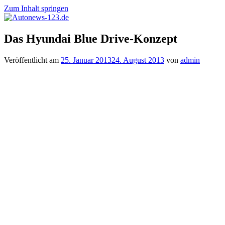
Zum Inhalt springen
Autonews-
Autonews
Das Hyundai Blue Drive-Konzept
123.de
mit
Charme
Veröffentlicht am
25. Januar 2013
24. August 2013
von
admin