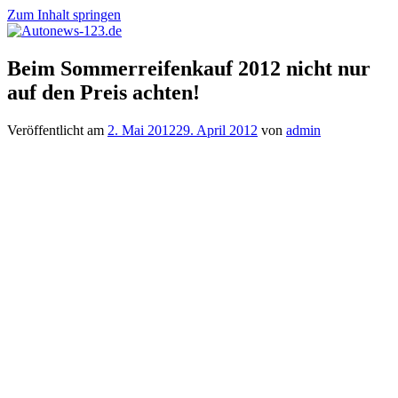
Zum Inhalt springen
Autonews-
Autonews
Beim Sommerreifenkauf 2012 nicht nur
123.de
mit
auf den Preis achten!
Charme
Veröffentlicht am
2. Mai 2012
29. April 2012
von
admin