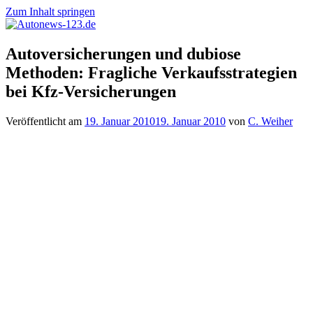
Zum Inhalt springen
Autonews-
Autonews
Autoversicherungen und dubiose
123.de
mit
Methoden: Fragliche Verkaufsstrategien
Charme
bei Kfz-Versicherungen
Veröffentlicht am
19. Januar 2010
19. Januar 2010
von
C. Weiher