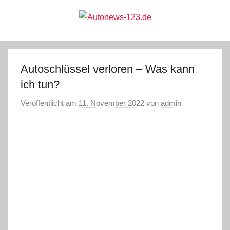
Zum
Inhalt
springen
Autonews-
Autonews
mit
Charme
123.de
Autoschlüssel verloren – Was kann
ich tun?
Veröffentlicht am
11. November 2022
von
admin