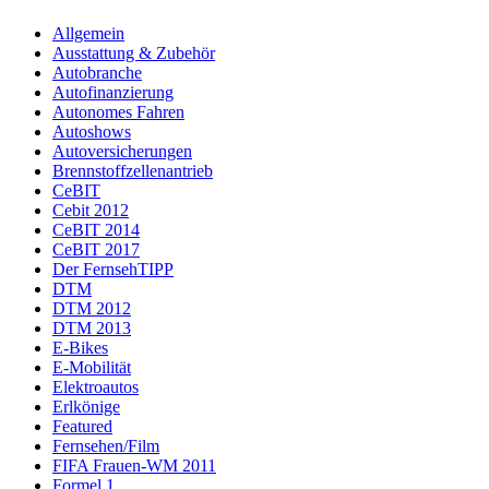
Allgemein
Ausstattung & Zubehör
Autobranche
Autofinanzierung
Autonomes Fahren
Autoshows
Autoversicherungen
Brennstoffzellenantrieb
CeBIT
Cebit 2012
CeBIT 2014
CeBIT 2017
Der FernsehTIPP
DTM
DTM 2012
DTM 2013
E-Bikes
E-Mobilität
Elektroautos
Erlkönige
Featured
Fernsehen/Film
FIFA Frauen-WM 2011
Formel 1