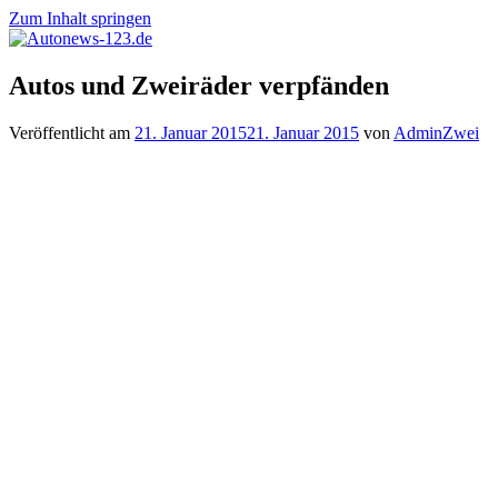
Zum Inhalt springen
Autonews-
Autonews
Autos und Zweiräder verpfänden
123.de
mit
Charme
Veröffentlicht am
21. Januar 2015
21. Januar 2015
von
AdminZwei