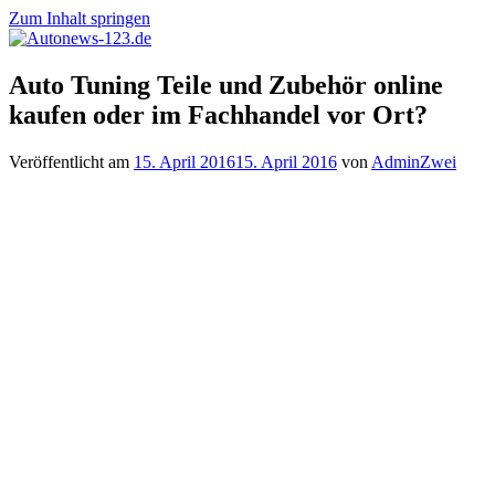
Zum Inhalt springen
Autonews-
Autonews
Auto Tuning Teile und Zubehör online
123.de
mit
kaufen oder im Fachhandel vor Ort?
Charme
Veröffentlicht am
15. April 2016
15. April 2016
von
AdminZwei