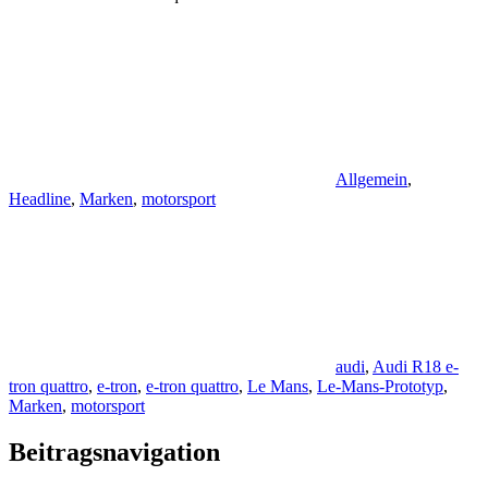
Allgemein
,
Headline
,
Marken
,
motorsport
audi
,
Audi R18 e-
tron quattro
,
e-tron
,
e-tron quattro
,
Le Mans
,
Le-Mans-Prototyp
,
Marken
,
motorsport
Beitragsnavigation