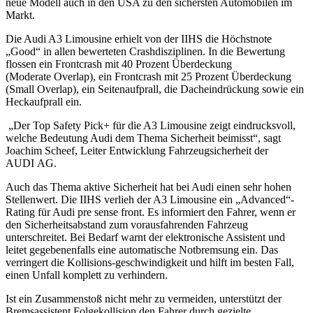
neue Modell auch in den USA zu den sichersten Automobilen im
Markt.
Die Audi A3 Limousine erhielt von der IIHS die Höchstnote
„Good“ in allen bewerteten Crashdisziplinen. In die Bewertung
flossen ein Frontcrash mit 40 Prozent Überdeckung
(Moderate Overlap), ein Frontcrash mit 25 Prozent Überdeckung
(Small Overlap), ein Seitenaufprall, die Dacheindrückung sowie ein
Heckaufprall ein.
„Der Top Safety Pick+ für die A3 Limousine zeigt eindrucksvoll,
welche Bedeutung Audi dem Thema Sicherheit beimisst“, sagt
Joachim Scheef, Leiter Entwicklung Fahrzeugsicherheit der
AUDI AG.
Auch das Thema aktive Sicherheit hat bei Audi einen sehr hohen
Stellenwert. Die IIHS verlieh der A3 Limousine ein „Advanced“-
Rating für Audi pre sense front. Es informiert den Fahrer, wenn er
den Sicherheitsabstand zum vorausfahrenden Fahrzeug
unterschreitet. Bei Bedarf warnt der elektronische Assistent und
leitet gegebenenfalls eine automatische Notbremsung ein. Das
verringert die Kollisions-geschwindigkeit und hilft im besten Fall,
einen Unfall komplett zu verhindern.
Ist ein Zusammenstoß nicht mehr zu vermeiden, unterstützt der
Bremsassistent Folgekollision den Fahrer durch gezielte