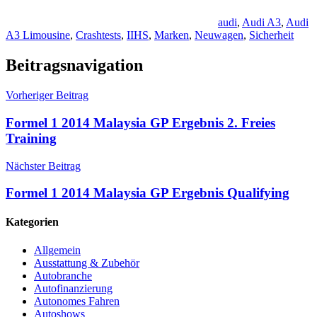
audi
,
Audi A3
,
Audi
A3 Limousine
,
Crashtests
,
IIHS
,
Marken
,
Neuwagen
,
Sicherheit
Beitragsnavigation
Vorheriger Beitrag
Formel 1 2014 Malaysia GP Ergebnis 2. Freies
Training
Nächster Beitrag
Formel 1 2014 Malaysia GP Ergebnis Qualifying
Kategorien
Allgemein
Ausstattung & Zubehör
Autobranche
Autofinanzierung
Autonomes Fahren
Autoshows