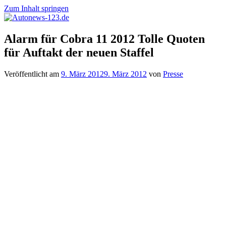
Zum Inhalt springen
Autonews-
Autonews
Alarm für Cobra 11 2012 Tolle Quoten
123.de
mit
für Auftakt der neuen Staffel
Charme
Veröffentlicht am
9. März 2012
9. März 2012
von
Presse