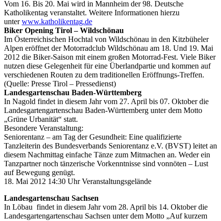
Vom 16. Bis 20. Mai wird in Mannheim der 98. Deutsche
Katholikentag veranstaltet. Weitere Informationen hierzu
unter
www.katholikentag.de
Biker Opening Tirol – Wildschönau
Im Österreichischen Hochtal von Wildschönau in den Kitzbüheler
Alpen eröffnet der Motorradclub Wildschönau am 18. Und 19. Mai
2012 die Biker-Saison mit einem großen Motorrad-Fest. Viele Biker
nutzen diese Gelegenheit für eine Überlandpartie und kommen auf
verschiedenen Routen zu dem traditionellen Eröffnungs-Treffen.
(Quelle: Presse Tirol – Pressedienst)
Landesgartenschau Baden-Württemberg
In Nagold findet in diesem Jahr vom 27. April bis 07. Oktober die
Landesgartengartenschau Baden-Württemberg unter dem Motto
„Grüne Urbanität“ statt.
Besondere Veranstaltung:
Seniorentanz – am Tag der Gesundheit: Eine qualifizierte
Tanzleiterin des Bundesverbands Seniorentanz e.V. (BVST) leitet an
diesem Nachmittag einfache Tänze zum Mitmachen an. Weder ein
Tanzpartner noch tänzerische Vorkenntnisse sind vonnöten – Lust
auf Bewegung genügt.
18. Mai 2012 14:30 Uhr Veranstaltungsgelände
Landesgartenschau Sachsen
In Löbau findet in diesem Jahr vom 28. April bis 14. Oktober die
Landesgartengartenschau Sachsen unter dem Motto „Auf kurzem