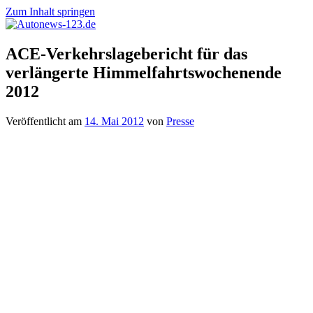
Zum Inhalt springen
Autonews-
Autonews
ACE-Verkehrslagebericht für das
123.de
mit
verlängerte Himmelfahrtswochenende
Charme
2012
Veröffentlicht am
14. Mai 2012
von
Presse