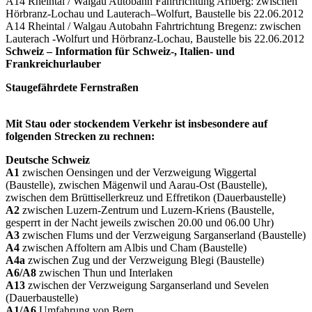
A14 Rheintal / Walgau Autobahn Fahrtrichtung Arlberg: zwischen
Hörbranz-Lochau und Lauterach–Wolfurt, Baustelle bis 22.06.2012
A14 Rheintal / Walgau Autobahn Fahrtrichtung Bregenz: zwischen
Lauterach -Wolfurt und Hörbranz-Lochau, Baustelle bis 22.06.2012
Schweiz – Information für Schweiz-, Italien- und
Frankreichurlauber
Staugefährdete Fernstraßen
Mit Stau oder stockendem Verkehr ist insbesondere auf
folgenden Strecken zu rechnen:
Deutsche Schweiz
A1
zwischen Oensingen und der Verzweigung Wiggertal
(Baustelle), zwischen Mägenwil und Aarau-Ost (Baustelle),
zwischen dem Brüttisellerkreuz und Effretikon (Dauerbaustelle)
A2
zwischen Luzern-Zentrum und Luzern-Kriens (Baustelle,
gesperrt in der Nacht jeweils zwischen 20.00 und 06.00 Uhr)
A3
zwischen Flums und der Verzweigung Sarganserland (Baustelle)
A4
zwischen Affoltern am Albis und Cham (Baustelle)
A4a
zwischen Zug und der Verzweigung Blegi (Baustelle)
A6/A8
zwischen Thun und Interlaken
A13
zwischen der Verzweigung Sarganserland und Sevelen
(Dauerbaustelle)
A1/A6
Umfahrung von Bern