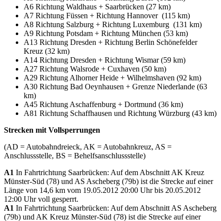
A6 Richtung Waldhaus + Saarbrücken (27 km)
A7 Richtung Füssen + Richtung Hannover (115 km)
A8 Richtung Salzburg + Richtung Luxemburg (131 km)
A9 Richtung Potsdam + Richtung München (53 km)
A13 Richtung Dresden + Richtung Berlin Schönefelder
Kreuz (32 km)
A14 Richtung Dresden + Richtung Wismar (59 km)
A27 Richtung Walsrode + Cuxhaven (50 km)
A29 Richtung Alhorner Heide + Wilhelmshaven (92 km)
A30 Richtung Bad Oeynhausen + Grenze Niederlande (63
km)
A45 Richtung Aschaffenburg + Dortmund (36 km)
A81 Richtung Schaffhausen und Richtung Würzburg (43 km)
Strecken mit Vollsperrungen
(AD = Autobahndreieck, AK = Autobahnkreuz, AS =
Anschlussstelle, BS = Behelfsanschlussstelle)
A1
In Fahrtrichtung Saarbrücken: Auf dem Abschnitt AK Kreuz
Münster-Süd (78) und AS Ascheberg (79b) ist die Strecke auf einer
Länge von 14,6 km vom 19.05.2012 20:00 Uhr bis 20.05.2012
12:00 Uhr voll gesperrt.
A1
In Fahrtrichtung Saarbrücken: Auf dem Abschnitt AS Ascheberg
(79b) und AK Kreuz Münster-Süd (78) ist die Strecke auf einer