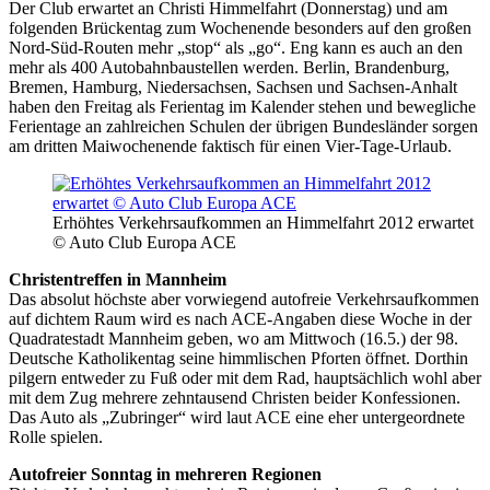
Der Club erwartet an Christi Himmelfahrt (Donnerstag) und am
folgenden Brückentag zum Wochenende besonders auf den großen
Nord-Süd-Routen mehr „stop“ als „go“. Eng kann es auch an den
mehr als 400 Autobahnbaustellen werden. Berlin, Brandenburg,
Bremen, Hamburg, Niedersachsen, Sachsen und Sachsen-Anhalt
haben den Freitag als Ferientag im Kalender stehen und bewegliche
Ferientage an zahlreichen Schulen der übrigen Bundesländer sorgen
am dritten Maiwochenende faktisch für einen Vier-Tage-Urlaub.
Erhöhtes Verkehrsaufkommen an Himmelfahrt 2012 erwartet
© Auto Club Europa ACE
Christentreffen in Mannheim
Das absolut höchste aber vorwiegend autofreie Verkehrsaufkommen
auf dichtem Raum wird es nach ACE-Angaben diese Woche in der
Quadratestadt Mannheim geben, wo am Mittwoch (16.5.) der 98.
Deutsche Katholikentag seine himmlischen Pforten öffnet. Dorthin
pilgern entweder zu Fuß oder mit dem Rad, hauptsächlich wohl aber
mit dem Zug mehrere zehntausend Christen beider Konfessionen.
Das Auto als „Zubringer“ wird laut ACE eine eher untergeordnete
Rolle spielen.
Autofreier Sonntag in mehreren Regionen