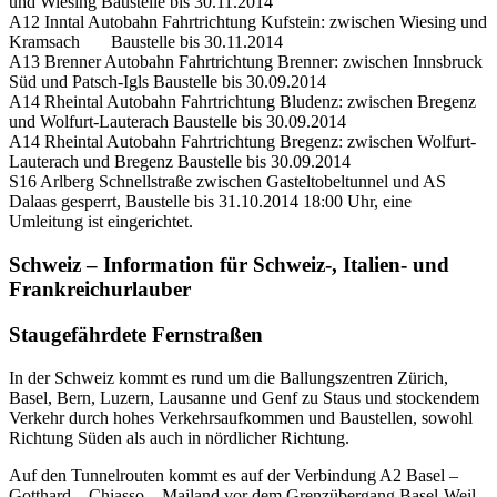
und Wiesing Baustelle bis 30.11.2014
A12 Inntal Autobahn Fahrtrichtung Kufstein: zwischen Wiesing und
Kramsach Baustelle bis 30.11.2014
A13 Brenner Autobahn Fahrtrichtung Brenner: zwischen Innsbruck
Süd und Patsch-Igls Baustelle bis 30.09.2014
A14 Rheintal Autobahn Fahrtrichtung Bludenz: zwischen Bregenz
und Wolfurt-Lauterach Baustelle bis 30.09.2014
A14 Rheintal Autobahn Fahrtrichtung Bregenz: zwischen Wolfurt-
Lauterach und Bregenz Baustelle bis 30.09.2014
S16 Arlberg Schnellstraße zwischen Gasteltobeltunnel und AS
Dalaas gesperrt, Baustelle bis 31.10.2014 18:00 Uhr, eine
Umleitung ist eingerichtet.
Schweiz – Information für Schweiz-, Italien- und
Frankreichurlauber
Staugefährdete Fernstraßen
In der Schweiz kommt es rund um die Ballungszentren Zürich,
Basel, Bern, Luzern, Lausanne und Genf zu Staus und stockendem
Verkehr durch hohes Verkehrsaufkommen und Baustellen, sowohl
Richtung Süden als auch in nördlicher Richtung.
Auf den Tunnelrouten kommt es auf der Verbindung A2 Basel –
Gotthard – Chiasso – Mailand vor dem Grenzübergang Basel-Weil