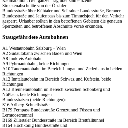
Radmarathon. Den ganzen Tag über sind einzelne
Streckenabschnitte von der Ötztaler
Bundesstraße über Kühtaier und Sellrainer Landesstraße, Brenner
Bundesstraße und Jaufenpass bis zum Timmelsjoch für den Verkehr
gesperrt. Urlauber sollten in den betroffenen Gebieten die genauen
Sperrzeiten und betroffenen Abschnitte vorab erkunden.
Staugefährdete Autobahnen
A1 Westautobahn Salzburg – Wien
A2 Südautobahn zwischen Baden und Wien
A8 Innkreis Autobahn
A9 Pyhrnautobahn, beide Richtungen
A10 Tauernautobahn im Bereich Lungau und Zederhaus in beiden
Richtungen
A12 Inntalautobahn im Bereich Schwaz und Kufstein, beide
Richtungen
A13 Brennerautobahn im Bereich zwischen Schönberg und
Nößlach, beide Richtungen
Bundesstraßen (beide Richtungen):
S16 Arlberg Schnellstraße
B179 Fernpass Bundesstraße Grenztunnel Füssen und
Lermoosertunnel
B169 Zillertaler Bundesstraße im Bereich Brettfalltunnel
B164 Hochkönig Bundesstraße und