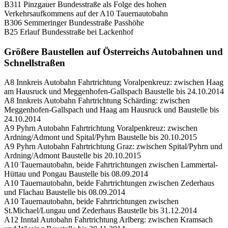
B311 Pinzgauer Bundesstraße als Folge des hohen
Verkehrsaufkommens auf der A10 Tauernautobahn
B306 Semmeringer Bundesstraße Passhöhe
B25 Erlauf Bundesstraße bei Lackenhof
Größere Baustellen auf Österreichs Autobahnen und
Schnellstraßen
A8 Innkreis Autobahn Fahrtrichtung Voralpenkreuz: zwischen Haag
am Hausruck und Meggenhofen-Gallspach Baustelle bis 24.10.2014
A8 Innkreis Autobahn Fahrtrichtung Schärding: zwischen
Meggenhofen-Gallspach und Haag am Hausruck und Baustelle bis
24.10.2014
A9 Pyhrn Autobahn Fahrtrichtung Voralpenkreuz: zwischen
Ardning/Admont und Spital/Pyhrn Baustelle bis 20.10.2015
A9 Pyhrn Autobahn Fahrtrichtung Graz: zwischen Spital/Pyhrn und
Ardning/Admont Baustelle bis 20.10.2015
A10 Tauernautobahn, beide Fahrtrichtungen zwischen Lammertal-
Hüttau und Pongau Baustelle bis 08.09.2014
A10 Tauernautobahn, beide Fahrtrichtungen zwischen Zederhaus
und Flachau Baustelle bis 08.09.2014
A10 Tauernautobahn, beide Fahrtrichtungen zwischen
St.Michael/Lungau und Zederhaus Baustelle bis 31.12.2014
A12 Inntal Autobahn Fahrtrichtung Arlberg: zwischen Kramsach