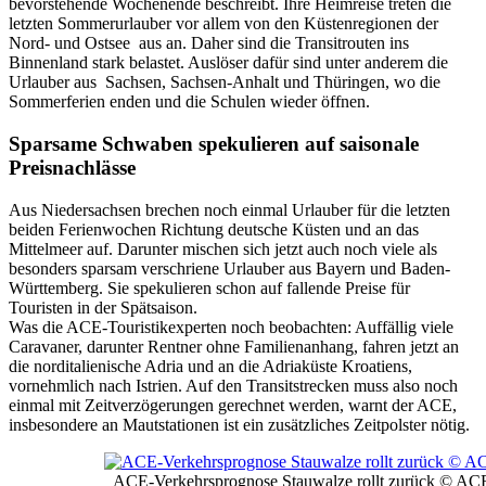
bevorstehende Wochenende beschreibt. Ihre Heimreise treten die
letzten Sommerurlauber vor allem von den Küstenregionen der
Nord- und Ostsee aus an. Daher sind die Transitrouten ins
Binnenland stark belastet. Auslöser dafür sind unter anderem die
Urlauber aus Sachsen, Sachsen-Anhalt und Thüringen, wo die
Sommerferien enden und die Schulen wieder öffnen.
Sparsame Schwaben spekulieren auf saisonale
Preisnachlässe
Aus Niedersachsen brechen noch einmal Urlauber für die letzten
beiden Ferienwochen Richtung deutsche Küsten und an das
Mittelmeer auf. Darunter mischen sich jetzt auch noch viele als
besonders sparsam verschriene Urlauber aus Bayern und Baden-
Württemberg. Sie spekulieren schon auf fallende Preise für
Touristen in der Spätsaison.
Was die ACE-Touristikexperten noch beobachten: Auffällig viele
Caravaner, darunter Rentner ohne Familienanhang, fahren jetzt an
die norditalienische Adria und an die Adriaküste Kroatiens,
vornehmlich nach Istrien. Auf den Transitstrecken muss also noch
einmal mit Zeitverzögerungen gerechnet werden, warnt der ACE,
insbesondere an Mautstationen ist ein zusätzliches Zeitpolster nötig.
ACE-Verkehrsprognose Stauwalze rollt zurück © AC