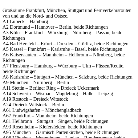
Großräume Frankfurt, München, Stuttgart und Fernverkehrsrouten
von und an die Nord- und Ostsee.
A1 Lübeck – Hamburg
A2 Dortmund – Hannover – Berlin, beide Richtungen
A3 Köln – Frankfurt – Würzburg – Nürnberg – Passau, beide
Richtungen
A4 Bad Hersfeld – Erfurt – Dresden – Görlitz, beide Richtungen
A5 Kassel – Frankfurt – Karlsruhe – Basel, beide Richtungen
A6 Kaiserslautern – Mannheim – Heilbronn – Nürnberg, beide
Richtungen
A7 Flensburg – Hamburg – Würzburg – Ulm – Füssen/Reutte,
beide Richtungen
A8 Karlsruhe – Stuttgart – München – Salzburg, beide Richtungen
A9 München – Nürnberg – Berlin
A11 Stettin – Berliner Ring – Dreieck Uckermark
A14 Schwerin – Wismar – Magdeburg – Halle – Leipzig
A19 Rostock – Dreieck Wittstock
A24 Dreieck Wittstock – Berlin
A61 Ludwigshafen – Mönchengladbach
A67 Frankfurt – Mannheim, beide Richtungen
A81 Heilbronn – Stuttgart – Singen, beide Richtungen
A93 Rosenheim – Kiefersfelden, beide Richtungen
A95 München – Garmisch-Partenkirchen, beide Richtungen
A96 München – Memmingen – Lindau – Bundesgrenze, beide