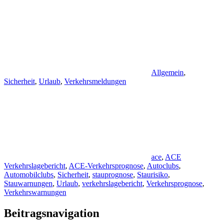
Allgemein
,
Sicherheit
,
Urlaub
,
Verkehrsmeldungen
ace
,
ACE
Verkehrslagebericht
,
ACE-Verkehrsprognose
,
Autoclubs
,
Automobilclubs
,
Sicherheit
,
stauprognose
,
Staurisiko
,
Stauwarnungen
,
Urlaub
,
verkehrslagebericht
,
Verkehrsprognose
,
Verkehrswarnungen
Beitragsnavigation