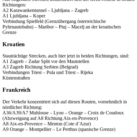
Richtungen:
A2 Karawankentunnel – Ljubljana – Zagreb
A1 Ljubljana – Koper
Verbindung Spielfeld (Grenzübergang österreichische
Pyhrnautobahn) – Maribor – Ptuj – Macelj an der kroatischen
Grenze
Kroatien
Stauträchtige Strecken, auch hier jetzt in beiden Richtungen, sind:
A1 Zagreb – Zadar Split vor den Mautstellen
A3 Zagreb Richtung Serbien (Belgrad)
Verbindungen Triest – Pula und Triest – Rijeka
Küstenstraßen
Frankreich
Der Verkehr konzentriert sich auf diesen Routen, vornehmlich in
nördlicher Richtung:
A36/A39/A7 Muhlouse – Lyon – Orange – Croix de Coudoux
(Abzweigung auf A8 Richtung Aix-en-Provence)
A8 Aix-en-Provence – Menton (Cote d’Azur)
A9 Orange – Montpellier – Le Perthus (spanische Grenze)