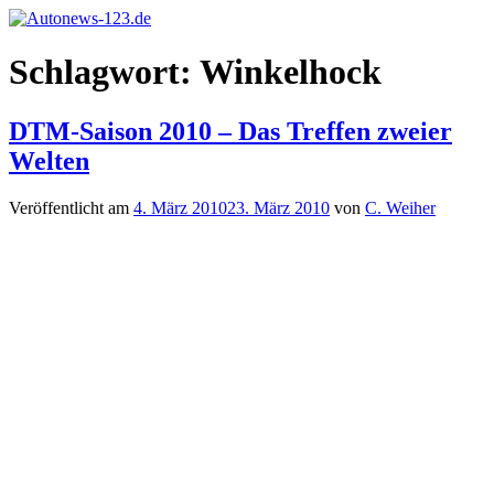
Zum
Inhalt
Autonews-
Autonews
springen
Schlagwort:
Winkelhock
123.de
mit
Charme
DTM-Saison 2010 – Das Treffen zweier
Welten
Veröffentlicht am
4. März 2010
23. März 2010
von
C. Weiher