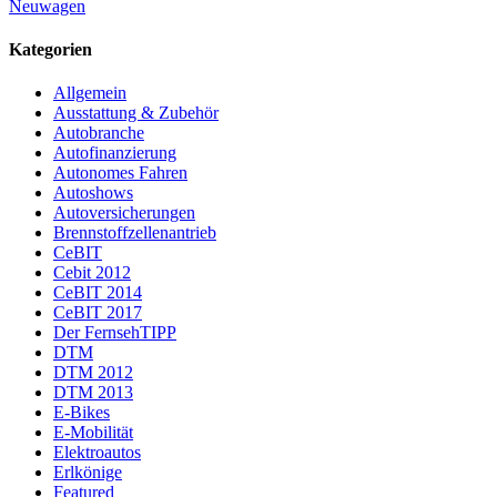
Neuwagen
Kategorien
Allgemein
Ausstattung & Zubehör
Autobranche
Autofinanzierung
Autonomes Fahren
Autoshows
Autoversicherungen
Brennstoffzellenantrieb
CeBIT
Cebit 2012
CeBIT 2014
CeBIT 2017
Der FernsehTIPP
DTM
DTM 2012
DTM 2013
E-Bikes
E-Mobilität
Elektroautos
Erlkönige
Featured