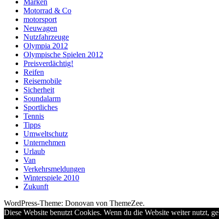
Marken
Motorrad & Co
motorsport
Neuwagen
Nutzfahrzeuge
Olympia 2012
Olympische Spielen 2012
Preisverdächtig!
Reifen
Reisemobile
Sicherheit
Soundalarm
Sportliches
Tennis
Tipps
Umweltschutz
Unternehmen
Urlaub
Van
Verkehrsmeldungen
Winterspiele 2010
Zukunft
WordPress-Theme: Donovan von ThemeZee.
Diese Website benutzt Cookies. Wenn du die Website weiter nutzt, g