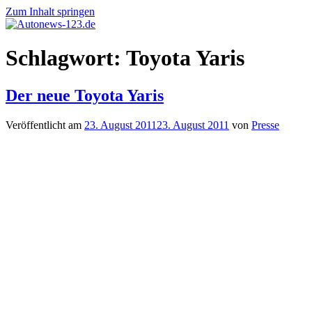
Zum Inhalt springen
Autonews-
Autonews
Schlagwort:
Toyota Yaris
123.de
mit
Charme
Der neue Toyota Yaris
Veröffentlicht am
23. August 2011
23. August 2011
von
Presse