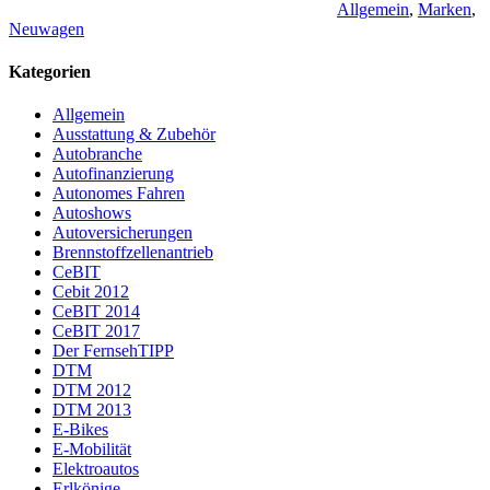
Allgemein
,
Marken
,
Neuwagen
Kategorien
Allgemein
Ausstattung & Zubehör
Autobranche
Autofinanzierung
Autonomes Fahren
Autoshows
Autoversicherungen
Brennstoffzellenantrieb
CeBIT
Cebit 2012
CeBIT 2014
CeBIT 2017
Der FernsehTIPP
DTM
DTM 2012
DTM 2013
E-Bikes
E-Mobilität
Elektroautos
Erlkönige