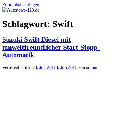
Zum Inhalt springen
Autonews-
Autonews
Schlagwort:
Swift
123.de
mit
Charme
Suzuki Swift Diesel mit
umweltfreundlicher Start-Stopp-
Automatik
Veröffentlicht am
4. Juli 2011
4. Juli 2011
von
admin