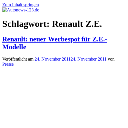
Zum Inhalt springen
Autonews-
Autonews
Schlagwort:
Renault Z.E.
123.de
mit
Charme
Renault: neuer Werbespot für Z.E.-
Modelle
Veröffentlicht am
24. November 2011
24. November 2011
von
Presse