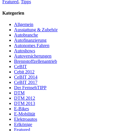
Featured
,
Tipps
Kategorien
Allgemein
Ausstattung & Zubehör
Autobranche
Autofinanzierung
Autonomes Fahren
Autoshows
Autoversicherungen
Brennstoffzellenantrieb
CeBIT
Cebit 2012
CeBIT 2014
CeBIT 2017
Der FernsehTIPP
DTM
DTM 2012
DTM 2013
E-Bikes
E-Mobilität
Elektroautos
Erlkönige
Featured