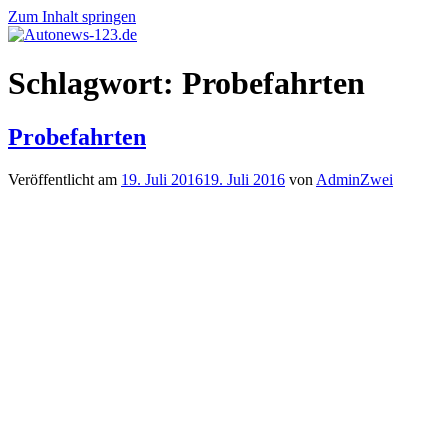
Zum Inhalt springen
Autonews-
Autonews
Schlagwort:
Probefahrten
123.de
mit
Charme
Probefahrten
Veröffentlicht am
19. Juli 2016
19. Juli 2016
von
AdminZwei