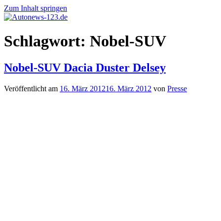
Zum Inhalt springen
Autonews-
Autonews
Schlagwort:
Nobel-SUV
123.de
mit
Charme
Nobel-SUV Dacia Duster Delsey
Veröffentlicht am
16. März 2012
16. März 2012
von
Presse