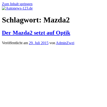
Zum Inhalt springen
Autonews-
Autonews
Schlagwort:
Mazda2
123.de
mit
Charme
Der Mazda2 setzt auf Optik
Veröffentlicht am
29. Juli 2015
von
AdminZwei