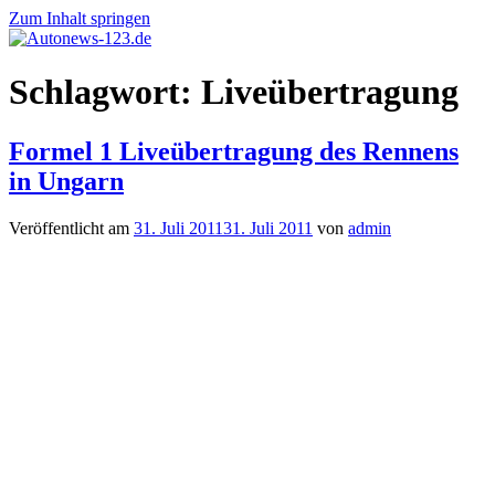
Zum Inhalt springen
Autonews-
Autonews
Schlagwort:
Liveübertragung
123.de
mit
Charme
Formel 1 Liveübertragung des Rennens
in Ungarn
Veröffentlicht am
31. Juli 2011
31. Juli 2011
von
admin