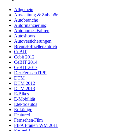
Allgemein
Ausstattung & Zubehör
Autobranche
Autofinanzierung
Autonomes Fahren
Autoshows
Autoversicherungen
Brennstoffzellenantrieb
CeBIT
Cebit 2012
CeBIT 2014
CeBIT 2017
Der FernsehTIPP
DTM
DTM 2012
DTM 2013
E-Bikes
E-Mobilität
Elektroautos
Erlkönige
Featured
Fernsehen/Film
FIFA Frauen-WM 2011
Formel 1