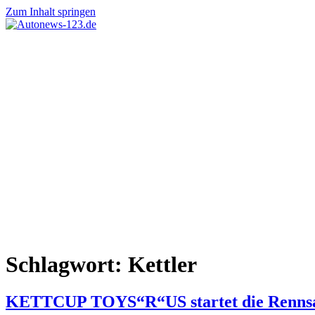
Zum Inhalt springen
Autonews-
Autonews
123.de
mit
Charme
Schlagwort:
Kettler
KETTCUP TOYS“R“US startet die Rennsa