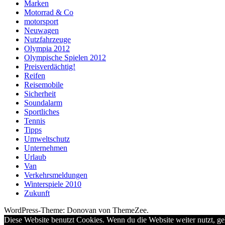
Marken
Motorrad & Co
motorsport
Neuwagen
Nutzfahrzeuge
Olympia 2012
Olympische Spielen 2012
Preisverdächtig!
Reifen
Reisemobile
Sicherheit
Soundalarm
Sportliches
Tennis
Tipps
Umweltschutz
Unternehmen
Urlaub
Van
Verkehrsmeldungen
Winterspiele 2010
Zukunft
WordPress-Theme: Donovan von ThemeZee.
Diese Website benutzt Cookies. Wenn du die Website weiter nutzt, g