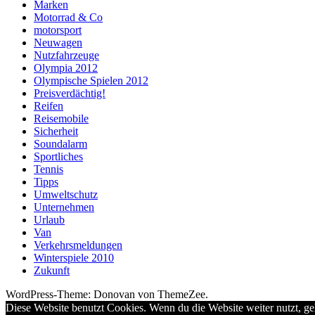
Marken
Motorrad & Co
motorsport
Neuwagen
Nutzfahrzeuge
Olympia 2012
Olympische Spielen 2012
Preisverdächtig!
Reifen
Reisemobile
Sicherheit
Soundalarm
Sportliches
Tennis
Tipps
Umweltschutz
Unternehmen
Urlaub
Van
Verkehrsmeldungen
Winterspiele 2010
Zukunft
WordPress-Theme: Donovan von ThemeZee.
Diese Website benutzt Cookies. Wenn du die Website weiter nutzt, g