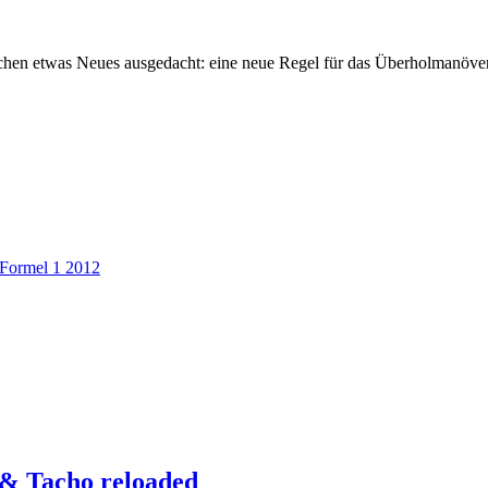
chen etwas Neues ausgedacht: eine neue Regel für das Überholmanöver
Formel 1 2012
 & Tacho reloaded