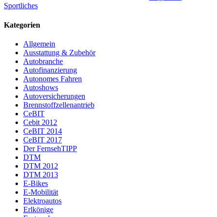
Sportliches
Kategorien
Allgemein
Ausstattung & Zubehör
Autobranche
Autofinanzierung
Autonomes Fahren
Autoshows
Autoversicherungen
Brennstoffzellenantrieb
CeBIT
Cebit 2012
CeBIT 2014
CeBIT 2017
Der FernsehTIPP
DTM
DTM 2012
DTM 2013
E-Bikes
E-Mobilität
Elektroautos
Erlkönige