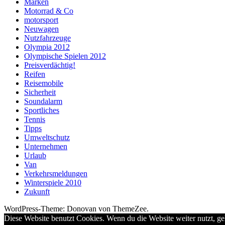
Marken
Motorrad & Co
motorsport
Neuwagen
Nutzfahrzeuge
Olympia 2012
Olympische Spielen 2012
Preisverdächtig!
Reifen
Reisemobile
Sicherheit
Soundalarm
Sportliches
Tennis
Tipps
Umweltschutz
Unternehmen
Urlaub
Van
Verkehrsmeldungen
Winterspiele 2010
Zukunft
WordPress-Theme: Donovan von ThemeZee.
Diese Website benutzt Cookies. Wenn du die Website weiter nutzt, g