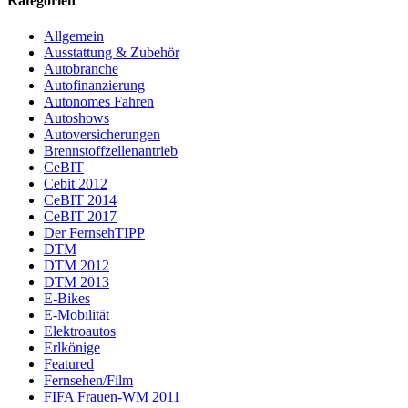
Kategorien
Allgemein
Ausstattung & Zubehör
Autobranche
Autofinanzierung
Autonomes Fahren
Autoshows
Autoversicherungen
Brennstoffzellenantrieb
CeBIT
Cebit 2012
CeBIT 2014
CeBIT 2017
Der FernsehTIPP
DTM
DTM 2012
DTM 2013
E-Bikes
E-Mobilität
Elektroautos
Erlkönige
Featured
Fernsehen/Film
FIFA Frauen-WM 2011