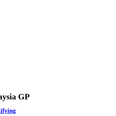
aysia GP
ifying