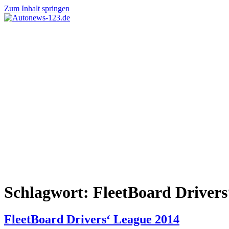
Zum Inhalt springen
Autonews-
Autonews
123.de
mit
Charme
Schlagwort:
FleetBoard Drivers
FleetBoard Drivers‘ League 2014