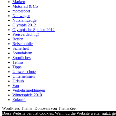
Marken
Motorrad & Co
motorsport
Neuwagen
Nutzfahrzeuge
Olympia 2012
Olympische Spielen 2012
Preisverdächtig!
Reifen
Reisemobile
Sicherheit
Soundalarm
Sportliches
Tennis
Tipps
Umweltschutz
Unternehmen
Urlaub
Van
Verkehrsmeldungen
Winterspiele 2010
Zukunft
WordPress-Theme: Donovan von ThemeZee.
Diese Website benutzt Cookies. Wenn du die Website weiter nutzt, g