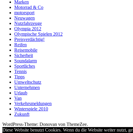
Marken
Motorrad & Co
motorsport
Neuwagen
Nutzfahrzeuge
Olympia 2012
Olympische Spielen 2012
Preisverdächtig!
Reifen
Reisemobile
Sicherheit
Soundalarm
Sportliches
Tennis
Tipps
Umweltschutz
Unternehmen
Urlaub
Van
Verkehrsmeldungen
Winterspiele 2010
Zukunft
WordPress-Theme: Donovan von ThemeZee.
Diese Website benutzt Cookies. Wenn du die Website weiter nutzt, g