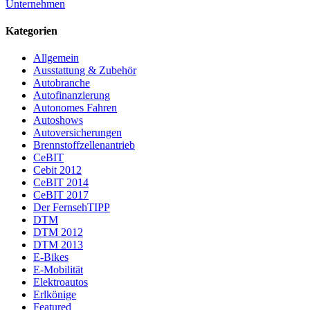
Unternehmen
Kategorien
Allgemein
Ausstattung & Zubehör
Autobranche
Autofinanzierung
Autonomes Fahren
Autoshows
Autoversicherungen
Brennstoffzellenantrieb
CeBIT
Cebit 2012
CeBIT 2014
CeBIT 2017
Der FernsehTIPP
DTM
DTM 2012
DTM 2013
E-Bikes
E-Mobilität
Elektroautos
Erlkönige
Featured