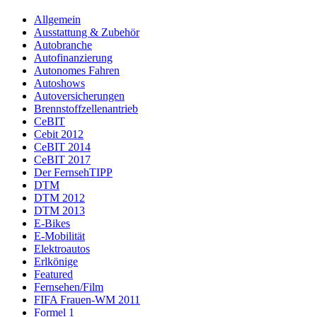
Allgemein
Ausstattung & Zubehör
Autobranche
Autofinanzierung
Autonomes Fahren
Autoshows
Autoversicherungen
Brennstoffzellenantrieb
CeBIT
Cebit 2012
CeBIT 2014
CeBIT 2017
Der FernsehTIPP
DTM
DTM 2012
DTM 2013
E-Bikes
E-Mobilität
Elektroautos
Erlkönige
Featured
Fernsehen/Film
FIFA Frauen-WM 2011
Formel 1