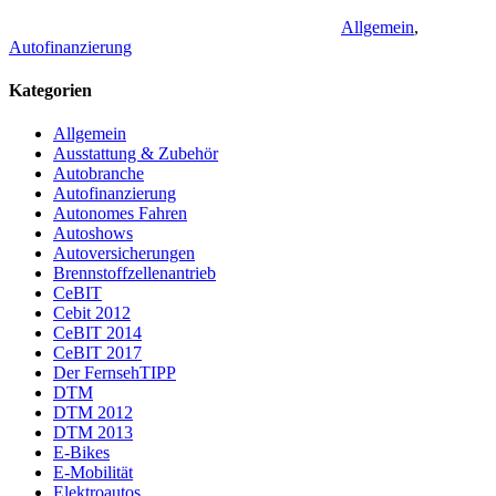
Allgemein
,
Autofinanzierung
Kategorien
Allgemein
Ausstattung & Zubehör
Autobranche
Autofinanzierung
Autonomes Fahren
Autoshows
Autoversicherungen
Brennstoffzellenantrieb
CeBIT
Cebit 2012
CeBIT 2014
CeBIT 2017
Der FernsehTIPP
DTM
DTM 2012
DTM 2013
E-Bikes
E-Mobilität
Elektroautos