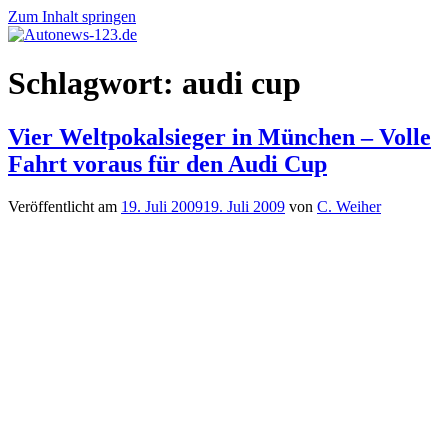
Zum Inhalt springen
Autonews-
Autonews
Schlagwort:
audi cup
123.de
mit
Charme
Vier Weltpokalsieger in München – Volle
Fahrt voraus für den Audi Cup
Veröffentlicht am
19. Juli 2009
19. Juli 2009
von
C. Weiher