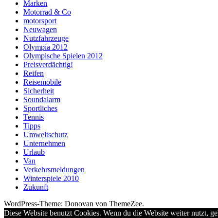
Marken
Motorrad & Co
motorsport
Neuwagen
Nutzfahrzeuge
Olympia 2012
Olympische Spielen 2012
Preisverdächtig!
Reifen
Reisemobile
Sicherheit
Soundalarm
Sportliches
Tennis
Tipps
Umweltschutz
Unternehmen
Urlaub
Van
Verkehrsmeldungen
Winterspiele 2010
Zukunft
WordPress-Theme: Donovan von ThemeZee.
Diese Website benutzt Cookies. Wenn du die Website weiter nutzt, g