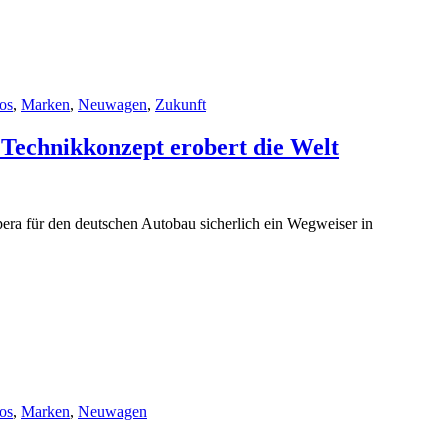
os
,
Marken
,
Neuwagen
,
Zukunft
Technikkonzept erobert die Welt
era für den deutschen Autobau sicherlich ein Wegweiser in
os
,
Marken
,
Neuwagen