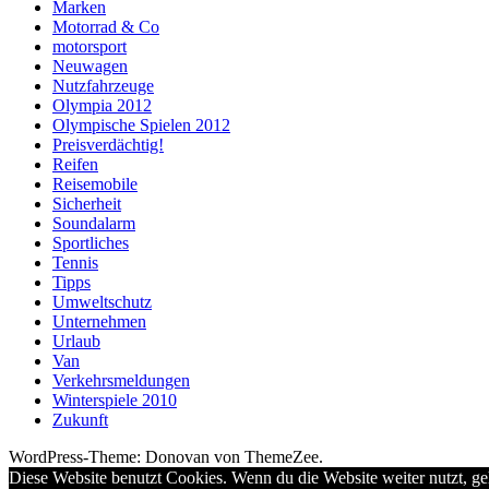
Marken
Motorrad & Co
motorsport
Neuwagen
Nutzfahrzeuge
Olympia 2012
Olympische Spielen 2012
Preisverdächtig!
Reifen
Reisemobile
Sicherheit
Soundalarm
Sportliches
Tennis
Tipps
Umweltschutz
Unternehmen
Urlaub
Van
Verkehrsmeldungen
Winterspiele 2010
Zukunft
WordPress-Theme: Donovan von ThemeZee.
Diese Website benutzt Cookies. Wenn du die Website weiter nutzt, g