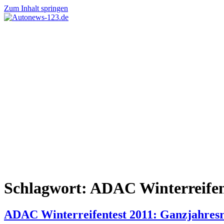
Zum Inhalt springen
Autonews-
Autonews
123.de
mit
Charme
Schlagwort:
ADAC Winterreifen
ADAC Winterreifentest 2011: Ganzjahresr