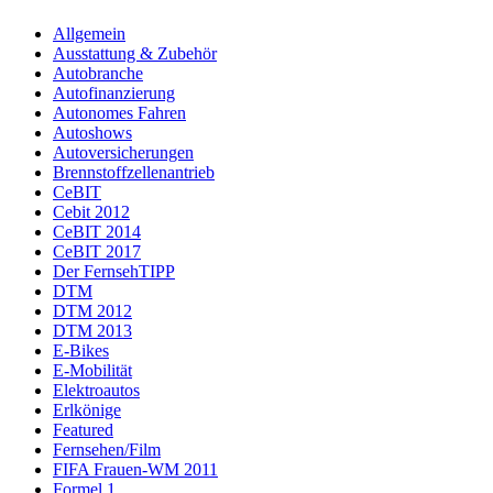
Allgemein
Ausstattung & Zubehör
Autobranche
Autofinanzierung
Autonomes Fahren
Autoshows
Autoversicherungen
Brennstoffzellenantrieb
CeBIT
Cebit 2012
CeBIT 2014
CeBIT 2017
Der FernsehTIPP
DTM
DTM 2012
DTM 2013
E-Bikes
E-Mobilität
Elektroautos
Erlkönige
Featured
Fernsehen/Film
FIFA Frauen-WM 2011
Formel 1