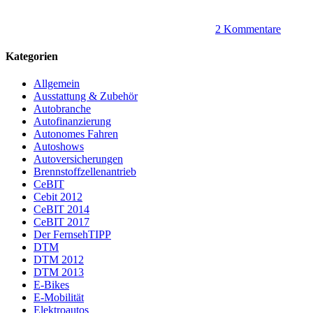
2 Kommentare
Kategorien
Allgemein
Ausstattung & Zubehör
Autobranche
Autofinanzierung
Autonomes Fahren
Autoshows
Autoversicherungen
Brennstoffzellenantrieb
CeBIT
Cebit 2012
CeBIT 2014
CeBIT 2017
Der FernsehTIPP
DTM
DTM 2012
DTM 2013
E-Bikes
E-Mobilität
Elektroautos