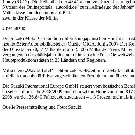
Jimny (6.813). Die Beliebtheit der 4×4-Talente von Suzuki ist ungeb
Nutzern des Onlineportals „autobild.de“ zum „Allradauto des Jahres
Mittelklasse und den Jimny auf Platz
zwei in der Klasse der Minis.
Über Suzuki
Die Suzuki Motor Corporation mit Sitz im japanischen Hamamatsu ist 
neuntgrößter Automobilhersteller (Quelle: OICA, Juni 2009). Der Konz
der Umsatz bei 20,87 Milliarden Euro (3.005 Milliarden Yen). Mit ei
vergangenen Geschäftsjahr mit einem Plus abschließen. Die weltweit
Hauptproduktionsstätten in 23 Ländern und Regionen.
Mit seinem „Way of Life!“ steht Suzuki weltweit für die Markenattrib
auf die Kundenbedürfnisse zugeschnittenen Produkten und überzeuge
Die Suzuki International Europe GmbH steuert vom hessischen Benshe
Gesellschaft im Jahr 2008/2009 einen Umsatz in Höhe von rund 817 M
2008 wurden 36.840 Fahrzeuge zugelassen – 1,3 Prozent mehr als im 
Quelle Pressemitteilung und Foto: Suzuki