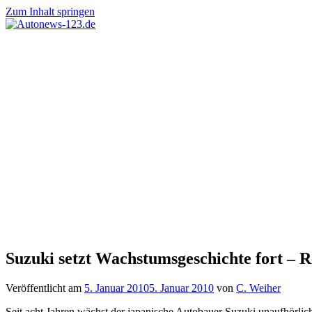
Zum Inhalt springen
Autonews-
Autonews
123.de
mit
Charme
Suzuki setzt Wachstumsgeschichte fort – 
Veröffentlicht am
5. Januar 2010
5. Januar 2010
von
C. Weiher
Seit acht Jahren wächst der japanische Autobauer Suzuki unaufhörlic