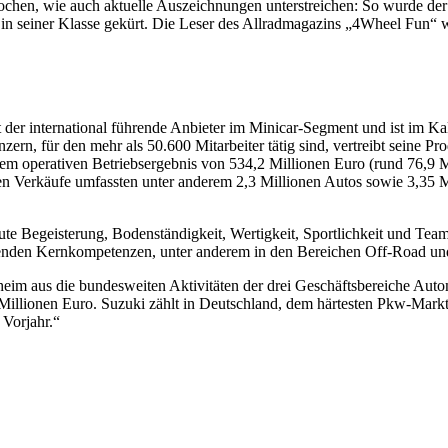
rochen, wie auch aktuelle Auszeichnungen unterstreichen: So wurde de
“ in seiner Klasse gekürt. Die Leser des Allradmagazins „4Wheel Fun“ 
der international führende Anbieter im Minicar-Segment und ist im Ka
ern, für den mehr als 50.600 Mitarbeiter tätig sind, vertreibt seine 
nem operativen Betriebsergebnis von 534,2 Millionen Euro (rund 76,9 
en Verkäufe umfassten unter anderem 2,3 Millionen Autos sowie 3,35 
ute Begeisterung, Bodenständigkeit, Wertigkeit, Sportlichkeit und Team
nden Kernkompetenzen, unter anderem in den Bereichen Off-Road und 
im aus die bundesweiten Aktivitäten der drei Geschäftsbereiche Autom
illionen Euro. Suzuki zählt in Deutschland, dem härtesten Pkw-Markt
Vorjahr.“