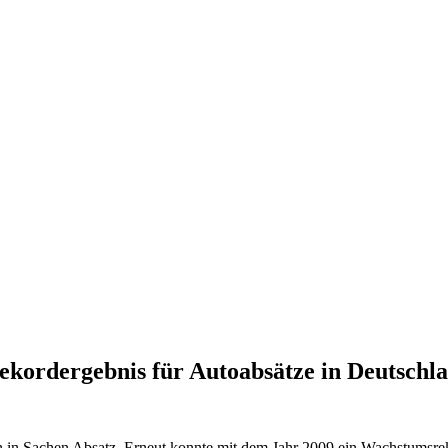
Rekordergebnis für Autoabsätze in Deutschl
h in Sachen Absatz. Erneut konnte mit dem Jahr 2009 ein Wachstumsrek