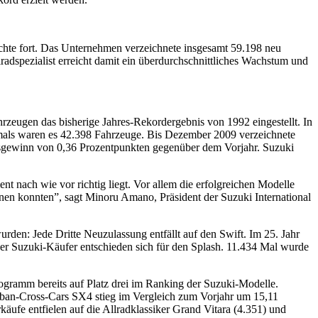
ichte fort. Das Unternehmen verzeichnete insgesamt 59.198 neu
dspezialist erreicht damit ein überdurchschnittliches Wachstum und
zeugen das bisherige Jahres-Rekordergebnis von 1992 eingestellt. In
amals waren es 42.398 Fahrzeuge. Bis Dezember 2009 verzeichnete
lsgewinn von 0,36 Prozentpunkten gegenüber dem Vorjahr. Suzuki
t nach wie vor richtig liegt. Vor allem die erfolgreichen Modelle
nen konnten”, sagt Minoru Amano, Präsident der Suzuki International
urden: Jede Dritte Neuzulassung entfällt auf den Swift. Im 25. Jahr
der Suzuki-Käufer entschieden sich für den Splash. 11.434 Mal wurde
rogramm bereits auf Platz drei im Ranking der Suzuki-Modelle.
rban-Cross-Cars SX4 stieg im Vergleich zum Vorjahr um 15,11
käufe entfielen auf die Allradklassiker Grand Vitara (4.351) und