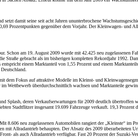
nd setzt damit seine seit acht Jahren ununterbrochene Wachstumsgesch
0,69 Prozentpunkten gegenüber dem Vorjahr. Der Kleinwagen- und Allra
pur. Schon am 19. August 2009 wurde mit 42.425 neu zugelassenen Fahr
 die Straße gebracht als im bisherigen kompletten Rekordjahr 1992. D
entspricht einem Marktanteil von 1,55 Prozent und einem Marktantei
n Deutschland.
i mit dem Fokus auf attraktive Modelle im Kleinst- und Kleinwagensegmen
ir im Wettbewerb überdurchschnittlich wachsen und Marktanteile gewin
 und Splash, deren Verkaufserwartungen für 2009 deutlich übertroffen w
bten Stadtflitzer insgesamt 19.699 Fahrzeuge verkauft. 19,3 Prozent 
. Mit 8.606 neu zugelassenen Automobilen rangiert der „Kleinste“ im P
n mit Allradantrieb behaupten. Der Absatz des 2009 überarbeiteten U
ront- als auch Allradantrieb verfügbar. Fast 20 Prozent der Suzuki-Ver