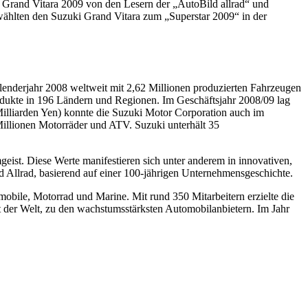
r Grand Vitara 2009 von den Lesern der „AutoBild allrad“ und
wählten den Suzuki Grand Vitara zum „Superstar 2009“ in der
lenderjahr 2008 weltweit mit 2,62 Millionen produzierten Fahrzeugen
Produkte in 196 Ländern und Regionen. Im Geschäftsjahr 2008/09 lag
Milliarden Yen) konnte die Suzuki Motor Corporation auch im
Millionen Motorräder und ATV. Suzuki unterhält 35
geist. Diese Werte manifestieren sich unter anderem in innovativen,
Allrad, basierend auf einer 100-jährigen Unternehmensgeschichte.
obile, Motorrad und Marine. Mit rund 350 Mitarbeitern erzielte die
 der Welt, zu den wachstumsstärksten Automobilanbietern. Im Jahr