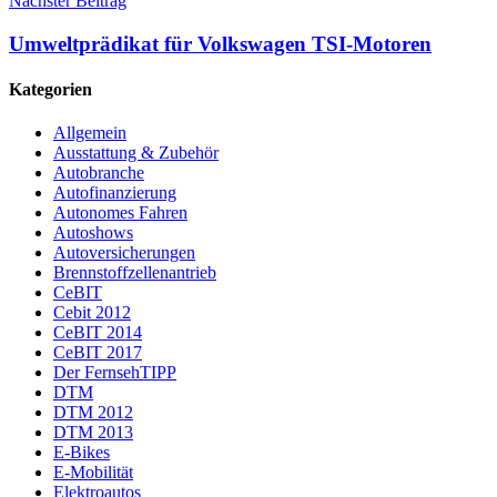
Nächster Beitrag
Umweltprädikat für Volkswagen TSI-Motoren
Kategorien
Allgemein
Ausstattung & Zubehör
Autobranche
Autofinanzierung
Autonomes Fahren
Autoshows
Autoversicherungen
Brennstoffzellenantrieb
CeBIT
Cebit 2012
CeBIT 2014
CeBIT 2017
Der FernsehTIPP
DTM
DTM 2012
DTM 2013
E-Bikes
E-Mobilität
Elektroautos