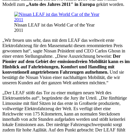
Modell zum
„Auto des Jahres 2011″ in Europa
gekürt worden.
Nissan LEAF ist das World Car of the Year
2011
„Wir freuen uns sehr, dass mit dem LEAF das weltweit erste
Elektrofahrzeug für den Massenmarkt diesen renommierten Preis
gewonnen hat“, sagte Nissan Präsident und CEO Carlos Ghosn in
einer ersten Stellungnahme. „Diese Auszeichnung beweist:
Der
Pionier auf dem Gebiet der emissionsfreien Mobilität kann es im
Hinblick auf Fahrleistungen, Komfort und Handling mit
konventionell angetriebenen Fahrzeugen aufnehmen.
Und sie
bestätigt die Nissan Vision einer nachhaltigen Mobilität, die wir
unseren Kunden auf der ganzen Welt anbieten möchten.“
„Der LEAF stößt das Tor zu einer mutigen neuen Welt des
Elektroantriebs auf“, begründete die Jury ihr Urteil. „Die fünftürige
Limousine mit fünf Sitzen ist das erste in Großserie produzierte,
vollwertige Elektrofahrzeug der Welt. Es verfügt über eine
Reichweite von 175 Kilometern, kann an normalen Steckdosen
innerhalb von acht Stunden aufgeladen werden und stößt keinerlei
lokale Emissionen aus. Der niedrige Fahrzeugschwerpunkt sorgt
zudem für hohe Agilität. Auf den Punkt gebracht: Der LEAF fühlt