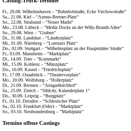
Casting-Truck-Termine
Fr., 20.08. Wilhelmshaven – “Bahnhofstraße, Ecke Virchowstraße“
Sa., 21.08. Kiel – “Asmus-Bremer-Platz“
So., 22.08. Stralsund – “Neuer Markt“
Mo., 23.08. Lübeck – “Media Docks an der Willy-Brandt-Allee“
So., 29.08. Wien – “Graben“
Di., 31.08. Landshut – “Ländtorplatz“
Mi., 01.09. Nürnberg – “Lorenzer Platz“
Do., 02.09. Stuttgart – “Wilhelmsplatz an der Hauptstätter Straße“
Fr., 03.09. Mannheim – “Marktplatz“
Di., 14.09. Trier – “Kornmarkt“
Mi., 15.09. Koblenz – “Münzplatz“
Do., 16.09. Kassel – “Friedrichsplatz“
Fr., 17.09. Osnabrück – “Theatervorplatz“
Mo., 20.09. Wolfsburg – “Hollerplatz“
Di., 21.09. Bremen – “Ansgarikirchhof“
Sa., 25.09. Zürich – “Sihlcity, Kalanderplatz 1“
Do., 30.09. Leipzig – “Burgplatz“
Fr., 01.10. Dresden – “Schlesischer Platz“
Sa., 02.10. Frankfurt (Oder) – “Marktplatz“
So., 03.10. Neubrandenburg – “Marktplatz“
Termine offene Castings