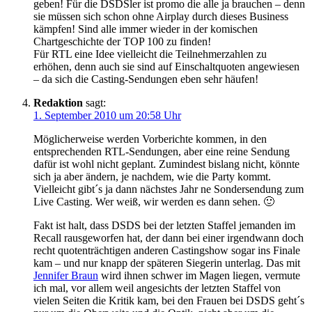
geben! Für die DSDSler ist promo die alle ja brauchen – denn
sie müssen sich schon ohne Airplay durch dieses Business
kämpfen! Sind alle immer wieder in der komischen
Chartgeschichte der TOP 100 zu finden!
Für RTL eine Idee vielleicht die Teilnehmerzahlen zu
erhöhen, denn auch sie sind auf Einschaltquoten angewiesen
– da sich die Casting-Sendungen eben sehr häufen!
Redaktion
sagt:
1. September 2010 um 20:58 Uhr
Möglicherweise werden Vorberichte kommen, in den
entsprechenden RTL-Sendungen, aber eine reine Sendung
dafür ist wohl nicht geplant. Zumindest bislang nicht, könnte
sich ja aber ändern, je nachdem, wie die Party kommt.
Vielleicht gibt´s ja dann nächstes Jahr ne Sondersendung zum
Live Casting. Wer weiß, wir werden es dann sehen. 🙂
Fakt ist halt, dass DSDS bei der letzten Staffel jemanden im
Recall rausgeworfen hat, der dann bei einer irgendwann doch
recht quotenträchtigen anderen Castingshow sogar ins Finale
kam – und nur knapp der späteren Siegerin unterlag. Das mit
Jennifer Braun
wird ihnen schwer im Magen liegen, vermute
ich mal, vor allem weil angesichts der letzten Staffel von
vielen Seiten die Kritik kam, bei den Frauen bei DSDS geht´s