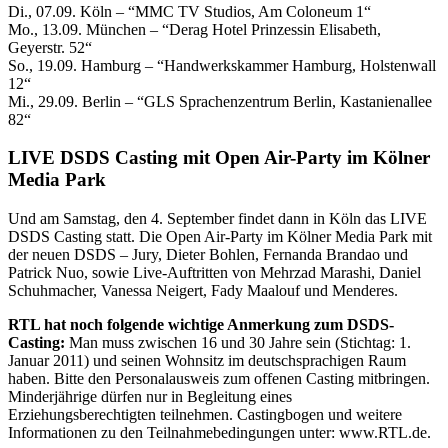
Di., 07.09. Köln – “MMC TV Studios, Am Coloneum 1“
Mo., 13.09. München – “Derag Hotel Prinzessin Elisabeth,
Geyerstr. 52“
So., 19.09. Hamburg – “Handwerkskammer Hamburg, Holstenwall
12“
Mi., 29.09. Berlin – “GLS Sprachenzentrum Berlin, Kastanienallee
82“
LIVE DSDS Casting mit Open Air-Party im Kölner
Media Park
Und am Samstag, den 4. September findet dann in Köln das LIVE
DSDS Casting statt. Die Open Air-Party im Kölner Media Park mit
der neuen DSDS – Jury, Dieter Bohlen, Fernanda Brandao und
Patrick Nuo, sowie Live-Auftritten von Mehrzad Marashi, Daniel
Schuhmacher, Vanessa Neigert, Fady Maalouf und Menderes.
RTL hat noch folgende wichtige Anmerkung zum DSDS-
Casting:
Man muss zwischen 16 und 30 Jahre sein (Stichtag: 1.
Januar 2011) und seinen Wohnsitz im deutschsprachigen Raum
haben. Bitte den Personalausweis zum offenen Casting mitbringen.
Minderjährige dürfen nur in Begleitung eines
Erziehungsberechtigten teilnehmen. Castingbogen und weitere
Informationen zu den Teilnahmebedingungen unter: www.RTL.de.