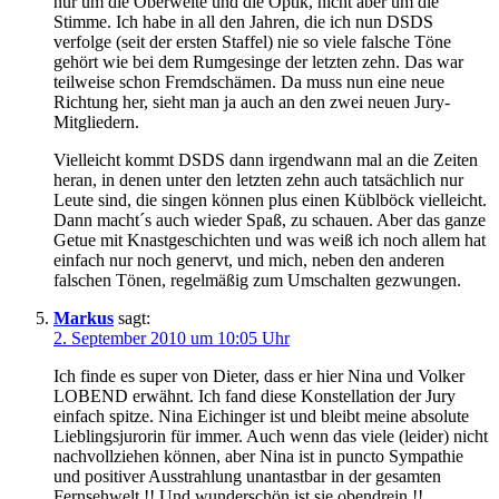
nur um die Oberweite und die Optik, nicht aber um die
Stimme. Ich habe in all den Jahren, die ich nun DSDS
verfolge (seit der ersten Staffel) nie so viele falsche Töne
gehört wie bei dem Rumgesinge der letzten zehn. Das war
teilweise schon Fremdschämen. Da muss nun eine neue
Richtung her, sieht man ja auch an den zwei neuen Jury-
Mitgliedern.
Vielleicht kommt DSDS dann irgendwann mal an die Zeiten
heran, in denen unter den letzten zehn auch tatsächlich nur
Leute sind, die singen können plus einen Küblböck vielleicht.
Dann macht´s auch wieder Spaß, zu schauen. Aber das ganze
Getue mit Knastgeschichten und was weiß ich noch allem hat
einfach nur noch genervt, und mich, neben den anderen
falschen Tönen, regelmäßig zum Umschalten gezwungen.
Markus
sagt:
2. September 2010 um 10:05 Uhr
Ich finde es super von Dieter, dass er hier Nina und Volker
LOBEND erwähnt. Ich fand diese Konstellation der Jury
einfach spitze. Nina Eichinger ist und bleibt meine absolute
Lieblingsjurorin für immer. Auch wenn das viele (leider) nicht
nachvollziehen können, aber Nina ist in puncto Sympathie
und positiver Ausstrahlung unantastbar in der gesamten
Fernsehwelt !! Und wunderschön ist sie obendrein !!