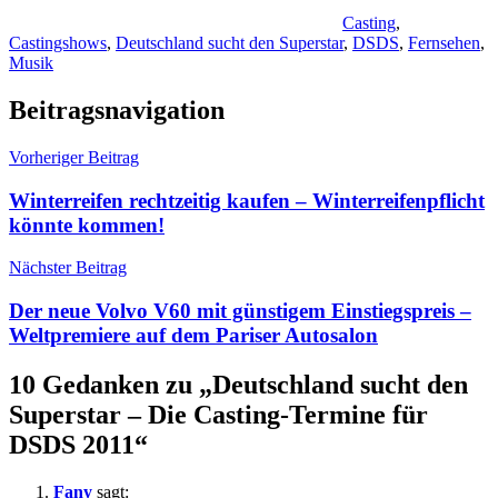
Casting
,
Castingshows
,
Deutschland sucht den Superstar
,
DSDS
,
Fernsehen
,
Musik
Beitragsnavigation
Vorheriger Beitrag
Winterreifen rechtzeitig kaufen – Winterreifenpflicht
könnte kommen!
Nächster Beitrag
Der neue Volvo V60 mit günstigem Einstiegspreis –
Weltpremiere auf dem Pariser Autosalon
10 Gedanken zu „
Deutschland sucht den
Superstar – Die Casting-Termine für
DSDS 2011
“
Fany
sagt: