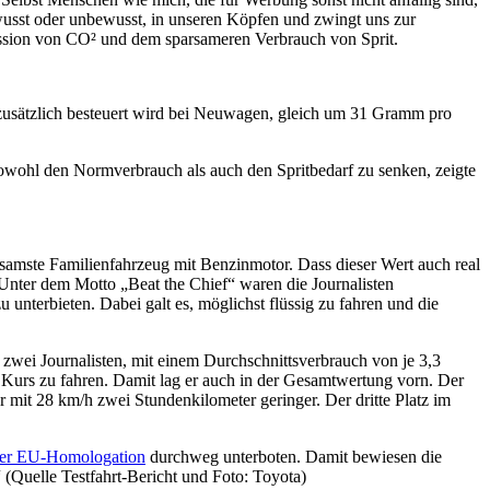
usst oder unbewusst, in unseren Köpfen und zwingt uns zur
ission von CO² und dem sparsameren Verbrauch von Sprit.
s zusätzlich besteuert wird bei Neuwagen, gleich um 31 Gramm pro
sowohl den Normverbrauch als auch den Spritbedarf zu senken, zeigte
amste Familienfahrzeug mit Benzinmotor. Dass dieser Wert auch real
 Unter dem Motto „Beat the Chief“ waren die Journalisten
unterbieten. Dabei galt es, möglichst flüssig zu fahren und die
 zwei Journalisten, mit einem Durchschnittsverbrauch von je 3,3
n Kurs zu fahren. Damit lag er auch in der Gesamtwertung vorn. Der
r mit 28 km/h zwei Stundenkilometer geringer. Der dritte Platz im
er EU-Homologation
durchweg unterboten. Damit bewiesen die
 (Quelle Testfahrt-Bericht und Foto: Toyota)