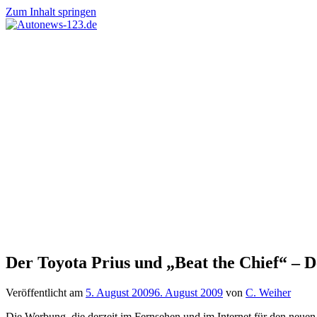
Zum Inhalt springen
Autonews-
Autonews
123.de
mit
Charme
Der Toyota Prius und „Beat the Chief“ – 
Veröffentlicht am
5. August 2009
6. August 2009
von
C. Weiher
Die Werbung, die derzeit im Fernsehen und im Internet für den neuen