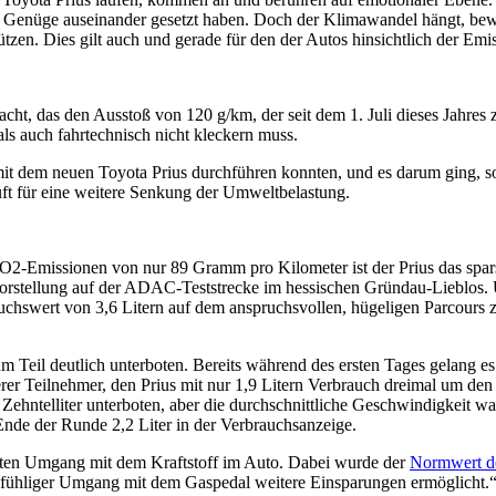
r Genüge auseinander gesetzt haben. Doch der Klimawandel hängt, bew
zen. Dies gilt auch und gerade für den der Autos hinsichtlich der Em
cht, das den Ausstoß von 120 g/km, der seit dem 1. Juli dieses Jahre
ls auch fahrtechnisch nicht kleckern muss.
n mit dem neuen Toyota Prius durchführen konnten, und es darum ging, 
uft für eine weitere Senkung der Umweltbelastung.
2-Emissionen von nur 89 Gramm pro Kilometer ist der Prius das spars
ssevorstellung auf der ADAC-Teststrecke im hessischen Gründau-Lieblos.
hswert von 3,6 Litern auf dem anspruchsvollen, hügeligen Parcours zu 
 Teil deutlich unterboten. Bereits während des ersten Tages gelang es
erer Teilnehmer, den Prius mit nur 1,9 Litern Verbrauch dreimal um de
ehntelliter unterboten, aber die durchschnittliche Geschwindigkeit wa
nde der Runde 2,2 Liter in der Verbrauchsanzeige.
enten Umgang mit dem Kraftstoff im Auto. Dabei wurde der
Normwert d
einfühliger Umgang mit dem Gaspedal weitere Einsparungen ermöglicht.“