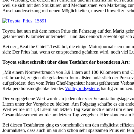
weil sie sich mit den Strukturen und Mechanismen von Marketing zu
Auseinandersetzung mit neuen Möglichkeiten, unsere Umwelt zu schüt
Toyota hat nun mit dem neuen Prius ein Fahrzeug auf den Markt gebra
gefahrenem Kilometer unterbietet – und das dennoch sowohl optisch a
Bei der „Beat the Chief“-Testfahrt, die einige Motorjournalisten nu
sich: Der Prius hat, wenn er entsprechend gefahren wird, noch viel L
Toyota selbst schreibt über diese Testfahrt der besonderen Art:
„Mit einem Normverbrauch von 3,9 Litern auf 100 Kilometern und CO
erfahrbar ist, zeigten die geladenen Journalisten anlässlich der Pre
aufgefordert, den vom Prius Chef-Ingenieur herausgefahrenen Verbrauc
Rekuperationsmöglichkeiten des
Vollhybridsystems
häufig zu nutzen.
Der vorgegebene Wert wurde an jedem der vier Veranstaltungstage zum
Litern unter der Vorgabe zu bleiben. Am Folgetag schaffte es ein and
Wert wurde mit 1,8 Litern am letzten Tag zwar noch einmal um einen Z
Gesamtklassement wurde am letzten Tag vergeben. Hier standen am E
Bei diesen Testfahrten ging es vornehmlich um den möglichst effizi
Journalisten, dass auch im an sich schon sehr sparsamen Prius ein f