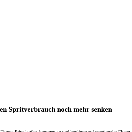
Den Spritverbrauch noch mehr senken
 Toyota Prius laufen, kommen an und berühren auf emotionaler Ebene. S