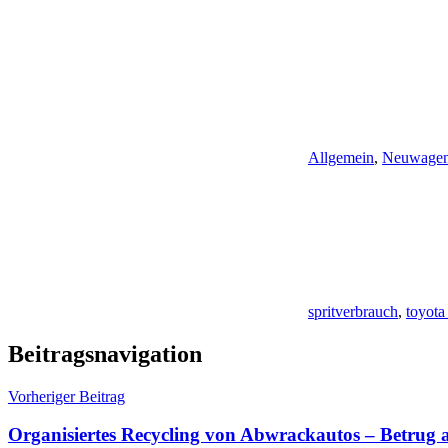
Allgemein
,
Neuwage
spritverbrauch
,
toyota
Beitragsnavigation
Vorheriger Beitrag
Organisiertes Recycling von Abwrackautos – Betrug a