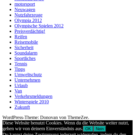
motorsport
Neuwagen
Nutzfahrzeuge
Olympia 2012
Olympische Spielen 2012
Preisverdächtig!
Reifen
Reisemobile
Sicherheit
Soundalarm
Sportliches
Tennis
Tipps
Umweltschutz
Unternehmen
Urlaub
Van
Verkehrsmeldungen
Winterspiele 2010
Zukunft
WordPress-Theme: Donovan von ThemeZee.
Diese Website benutzt Cookies. Wenn du die Website weiter nutzt,
gehen wir von deinem Einverständnis aus.
OK
Nein
Du kannst deine Zustimmung jederzeit widerrufen, indem du den