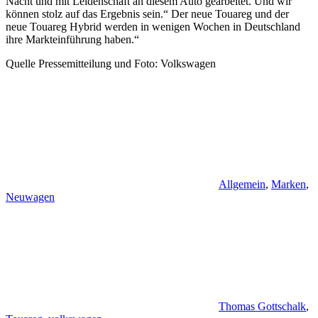
Nacht und mit Leidenschaft an diesem Auto gearbeitet. Und wir
können stolz auf das Ergebnis sein.“ Der neue Touareg und der
neue Touareg Hybrid werden in wenigen Wochen in Deutschland
ihre Markteinführung haben.“
Quelle Pressemitteilung und Foto: Volkswagen
Allgemein
,
Marken
,
Neuwagen
Thomas Gottschalk
,