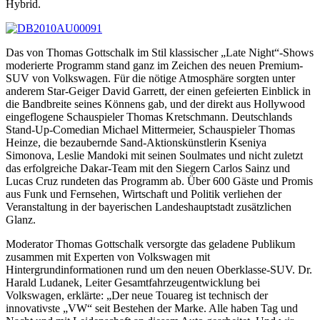
Hybrid.
Das von Thomas Gottschalk im Stil klassischer „Late Night“-Shows
moderierte Programm stand ganz im Zeichen des neuen Premium-
SUV von Volkswagen. Für die nötige Atmosphäre sorgten unter
anderem Star-Geiger David Garrett, der einen gefeierten Einblick in
die Bandbreite seines Könnens gab, und der direkt aus Hollywood
eingeflogene Schauspieler Thomas Kretschmann. Deutschlands
Stand-Up-Comedian Michael Mittermeier, Schauspieler Thomas
Heinze, die bezaubernde Sand-Aktionskünstlerin Kseniya
Simonova, Leslie Mandoki mit seinen Soulmates und nicht zuletzt
das erfolgreiche Dakar-Team mit den Siegern Carlos Sainz und
Lucas Cruz rundeten das Programm ab. Über 600 Gäste und Promis
aus Funk und Fernsehen, Wirtschaft und Politik verliehen der
Veranstaltung in der bayerischen Landeshauptstadt zusätzlichen
Glanz.
Moderator Thomas Gottschalk versorgte das geladene Publikum
zusammen mit Experten von Volkswagen mit
Hintergrundinformationen rund um den neuen Oberklasse-SUV. Dr.
Harald Ludanek, Leiter Gesamtfahrzeugentwicklung bei
Volkswagen, erklärte: „Der neue Touareg ist technisch der
innovativste „VW“ seit Bestehen der Marke. Alle haben Tag und