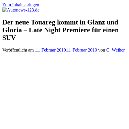
Zum Inhalt springen
Autonews-
Autonews
Der neue Touareg kommt in Glanz und
123.de
mit
Gloria – Late Night Premiere für einen
Charme
SUV
Veröffentlicht am
11. Februar 2010
11. Februar 2010
von
C. Weiher