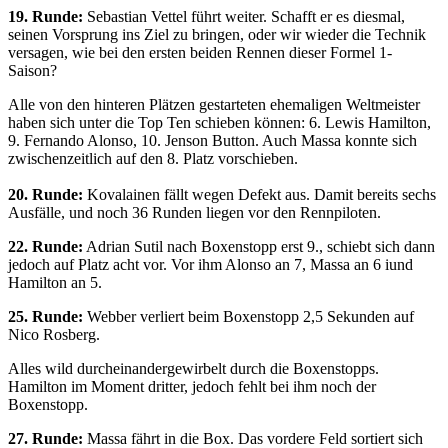
19. Runde:
Sebastian Vettel führt weiter. Schafft er es diesmal,
seinen Vorsprung ins Ziel zu bringen, oder wir wieder die Technik
versagen, wie bei den ersten beiden Rennen dieser Formel 1-
Saison?
Alle von den hinteren Plätzen gestarteten ehemaligen Weltmeister
haben sich unter die Top Ten schieben können: 6. Lewis Hamilton,
9. Fernando Alonso, 10. Jenson Button. Auch Massa konnte sich
zwischenzeitlich auf den 8. Platz vorschieben.
20. Runde:
Kovalainen fällt wegen Defekt aus. Damit bereits sechs
Ausfälle, und noch 36 Runden liegen vor den Rennpiloten.
22. Runde:
Adrian Sutil nach Boxenstopp erst 9., schiebt sich dann
jedoch auf Platz acht vor. Vor ihm Alonso an 7, Massa an 6 iund
Hamilton an 5.
25. Runde:
Webber verliert beim Boxenstopp 2,5 Sekunden auf
Nico Rosberg.
Alles wild durcheinandergewirbelt durch die Boxenstopps.
Hamilton im Moment dritter, jedoch fehlt bei ihm noch der
Boxenstopp.
27. Runde:
Massa fährt in die Box. Das vordere Feld sortiert sich