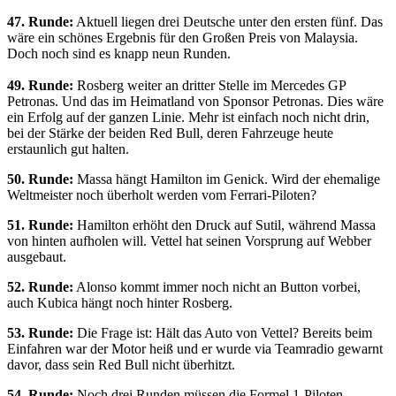
47. Runde:
Aktuell liegen drei Deutsche unter den ersten fünf. Das
wäre ein schönes Ergebnis für den Großen Preis von Malaysia.
Doch noch sind es knapp neun Runden.
49. Runde:
Rosberg weiter an dritter Stelle im Mercedes GP
Petronas. Und das im Heimatland von Sponsor Petronas. Dies wäre
ein Erfolg auf der ganzen Linie. Mehr ist einfach noch nicht drin,
bei der Stärke der beiden Red Bull, deren Fahrzeuge heute
erstaunlich gut halten.
50. Runde:
Massa hängt Hamilton im Genick. Wird der ehemalige
Weltmeister noch überholt werden vom Ferrari-Piloten?
51. Runde:
Hamilton erhöht den Druck auf Sutil, während Massa
von hinten aufholen will. Vettel hat seinen Vorsprung auf Webber
ausgebaut.
52. Runde:
Alonso kommt immer noch nicht an Button vorbei,
auch Kubica hängt noch hinter Rosberg.
53. Runde:
Die Frage ist: Hält das Auto von Vettel? Bereits beim
Einfahren war der Motor heiß und er wurde via Teamradio gewarnt
davor, dass sein Red Bull nicht überhitzt.
54. Runde:
Noch drei Runden müssen die Formel 1-Piloten