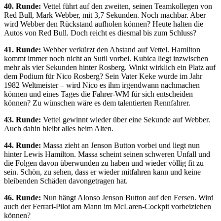
40. Runde:
Vettel führt auf den zweiten, seinen Teamkollegen von
Red Bull, Mark Webber, mit 3,7 Sekunden. Noch machbar. Aber
wird Webber den Rückstand aufholen können? Heute halten die
Autos von Red Bull. Doch reicht es diesmal bis zum Schluss?
41. Runde:
Webber verkürzt den Abstand auf Vettel. Hamilton
kommt immer noch nicht an Sutil vorbei. Kubica liegt inzwischen
mehr als vier Sekunden hinter Rosberg. Winkt wirklich ein Platz auf
dem Podium für Nico Rosberg? Sein Vater Keke wurde im Jahr
1982 Weltmeister – wird Nico es ihm irgendwann nachmachen
können und eines Tages die Fahrer-WM für sich entscheiden
können? Zu wünschen wäre es dem talentierten Rennfahrer.
43. Runde:
Vettel gewinnt wieder über eine Sekunde auf Webber.
Auch dahin bleibt alles beim Alten.
44. Runde:
Massa zieht an Jenson Button vorbei und liegt nun
hinter Lewis Hamilton. Massa scheint seinen schweren Unfall und
die Folgen davon überwunden zu haben und wieder völlig fit zu
sein. Schön, zu sehen, dass er wieder mitfahren kann und keine
bleibenden Schäden davongetragen hat.
46. Runde:
Nun hängt Alonso Jenson Button auf den Fersen. Wird
auch der Ferrari-Pilot am Mann im McLaren-Cockpit vorbeiziehen
können?