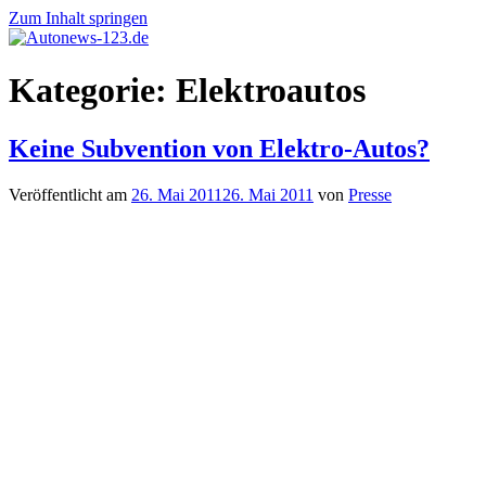
Zum Inhalt springen
Autonews-
Autonews
Kategorie:
Elektroautos
123.de
mit
Charme
Keine Subvention von Elektro-Autos?
Veröffentlicht am
26. Mai 2011
26. Mai 2011
von
Presse