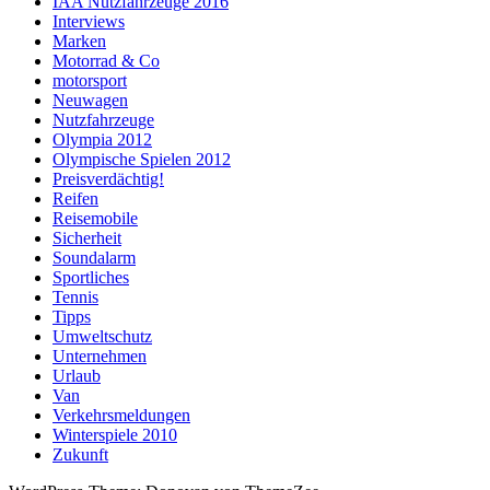
IAA Nutzfahrzeuge 2016
Interviews
Marken
Motorrad & Co
motorsport
Neuwagen
Nutzfahrzeuge
Olympia 2012
Olympische Spielen 2012
Preisverdächtig!
Reifen
Reisemobile
Sicherheit
Soundalarm
Sportliches
Tennis
Tipps
Umweltschutz
Unternehmen
Urlaub
Van
Verkehrsmeldungen
Winterspiele 2010
Zukunft